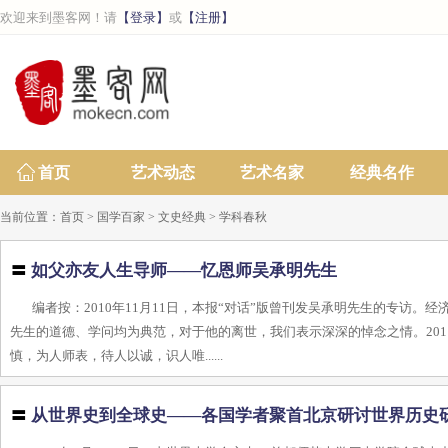
欢迎来到墨客网！请
【登录】
或
【注册】
首页
艺术动态
艺术名家
经典名作
当前位置：
首页
>
国学百家
>
文史经典
>
学科春秋
〓
如父亦友人生导师——忆恩师吴承明先生
编者按：2010年11月11日，本报“对话”版曾刊发吴承明先生的专访
先生的道德、学问均为典范，对于他的离世，我们表示深深的悼念之情。201
慎，为人师表，待人以诚，识人唯......
〓
从世界史到全球史——各国学者聚首北京研讨世界历史