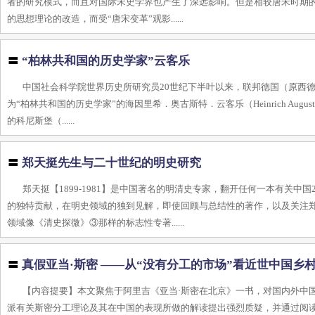
者的研究模式，而且对国际宋史学界也产生了深远影响。但是相较唐宋时期
的思想理论的改造，而受“唐宋变革”观影......
〓
“柏林共和国的历史学家”云客乐
中国社会科学院世界历史所研究员20世纪下半叶以来，联邦德国（原西
为“柏林共和国的历史学家”的海因里希．奥古斯特．云客乐（Heinrich Augu
的科尼斯堡（......
〓
郑天挺先生与二十世纪的明史研究
郑天挺【1899-1981】是中国著名的明清史专家，翻开任何一本有关
的独特贡献，在明史领域的独到见解，即使回顾与总结性的著作，以及关注
领域像《清史探微》③那样的标志性专著......
〓
真假亚当·斯密 ——从“没有分工的市场”看近世中国乡
【内容提要】本文聚焦于阿里吉《亚当·斯密在北京》一书，对国内外中
派有关斯密分工理论及其在中国的表现所做的解读提出强烈质疑，并通过阅读