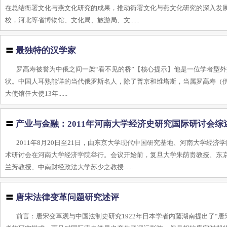
在总结衙署文化与燕文化研究的成果，推动衙署文化与燕文化研究的深入发
校，河北等省博物馆、文化局、旅游局、文......
〓
最独特的汉学家
罗高寿被誉为中俄之间一架“看不见的桥”【核心提示】他是一位学者型
状。中国人耳熟能详的当代俄罗斯名人，除了普京和维塔斯，当属罗高寿（伊戈尔·阿列克
大使馆任大使13年......
〓
产业与金融：2011年河南大学经济史研究国际研讨会综
2011年8月20日至21日，由东京大学现代中国研究基地、河南大学经
术研讨会在河南大学经济学院举行。会议开始前，复旦大学朱荫贵教授、东
兰芳教授、中南财经政法大学苏少之教授......
〓
唐宋法律变革问题研究述评
前言：唐宋变革观与中国法制史研究1922年日本学者内藤湖南提出了“