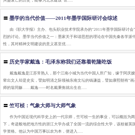
兴盛衰亡的历史，能够为北京建设“世......
〓
墨学的当代价值——2011年墨学国际研讨会综述
由《职大学报》主办、包头职业技术学院承办的“2011年墨学国际研讨会
烈的讨论。墨学当代价值之一：墨家关于和谐思想的理论在中国先秦各学派中
性，其对精神文明建设的意义甚至优......
〓
历史学家戴逸：毛泽东称我们还靠着乾隆吃饭
戴逸戴逸是江苏常熟人，那个江南小城为当代中国人所广知，缘于阿庆嫂
辈出文人却是史实，譬如明清之际领袖东南文坛的钱谦益，譬如康熙朝有“画
师的翁同龢……戴逸——时名戴秉衡就出生在......
〓
竺可桢：气象大师与大师气象
作为中国近现代科学史上的一代宗师，竺可桢一生的事业，可以概括为
下，奇迹般地把地方性的浙江大学办成了全国一流的综合性大学，该校被英国科
学资格。他认为中国万事以农为本，便进入......