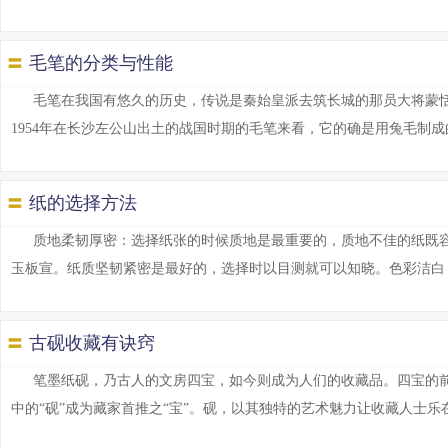
〓
毛笔的分类与性能
毛笔在我国有悠久的历史，传说是秦始皇派去筑长城的那员大将蒙
1954年在长沙左公山出土的战国时期的毛笔来看，它的确是用兔毛制成的。不
〓
纸的选择方法
质地柔韧厚密：选择纸张的时候质地是最重要的，质地不佳的纸既
玉板宣。纸质坚韧紧密是最好的，选择时以目测就可以知晓。色彩洁白：纸如
〓
古砚收藏有诀窍
笔墨纸砚，乃古人的文房四宝，如今则成为人们的收藏品。四宝的
中的“砚”成为藏家首推之“宝”。砚，以其独特的艺术魅力让收藏人士乐在其中