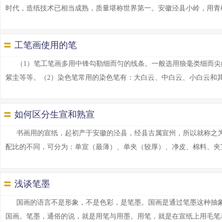
时代，造纸技术已相当成熟，质量堪称世界第一。安徽泾县小岭，用青檀树皮
〓
工笔画使用的笔
（1）笔工笔画多用中锋勾勒细而匀的线条。一般选用狼毫类细而
紫圭等等。（2）染色笔常用的染色笔有：大白云、中白云、小白云和其他软
〓
如何区分生宣和熟宣
书画用的宣纸，起初产于安徽的泾县，经县古属宣州，所以就称之为
配比的不同，可分为：单宣（最薄）、单夹（较厚）、净皮、棉料、夹宣（两
〓
浅谈笔墨
国画的语言不是形象，不是色彩，是笔墨。国画是通过笔墨这种抽
国画。笔墨，通俗的说，就是用笔与用墨。用笔，就是在宣纸上用毛笔表达画