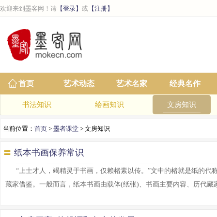
欢迎来到墨客网！请
【登录】
或
【注册】
首页
艺术动态
艺术名家
经典名作
书法知识
绘画知识
文房知识
当前位置：
首页
>
墨者课堂
> 文房知识
〓
纸本书画保养常识
“上士才人，竭精灵于书画，仅赖楮素以传。”文中的楮就是纸的代
藏家借鉴。一般而言，纸本书画由载体(纸张)、书画主要内容、历代藏家题跋