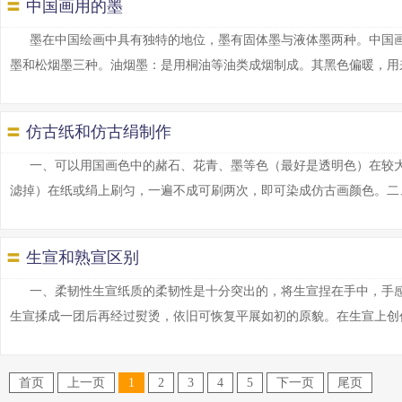
〓
中国画用的墨
墨在中国绘画中具有独特的地位，墨有固体墨与液体墨两种。中国
墨和松烟墨三种。油烟墨：是用桐油等油类成烟制成。其黑色偏暖，用来作画
〓
仿古纸和仿古绢制作
一、可以用国画色中的赭石、花青、墨等色（最好是透明色）在较
滤掉）在纸或绢上刷匀，一遍不成可刷两次，即可染成仿古画颜色。二、以红
〓
生宣和熟宣区别
一、柔韧性生宣纸质的柔韧性是十分突出的，将生宣捏在手中，手
生宣揉成一团后再经过熨烫，依旧可恢复平展如初的原貌。在生宣上创作作品
首页
上一页
1
2
3
4
5
下一页
尾页