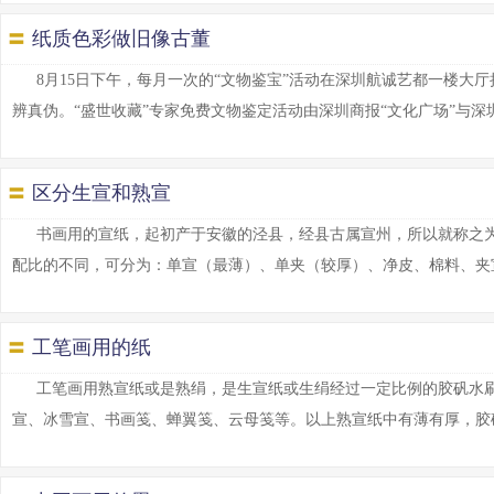
〓
纸质色彩做旧像古董
8月15日下午，每月一次的“文物鉴宝”活动在深圳航诚艺都一楼
辨真伪。“盛世收藏”专家免费文物鉴定活动由深圳商报“文化广场”与深圳市文
〓
区分生宣和熟宣
书画用的宣纸，起初产于安徽的泾县，经县古属宣州，所以就称之
配比的不同，可分为：单宣（最薄）、单夹（较厚）、净皮、棉料、夹宣（两
〓
工笔画用的纸
工笔画用熟宣纸或是熟绢，是生宣纸或生绢经过一定比例的胶矾水
宣、冰雪宣、书画笺、蝉翼笺、云母笺等。以上熟宣纸中有薄有厚，胶矾水有