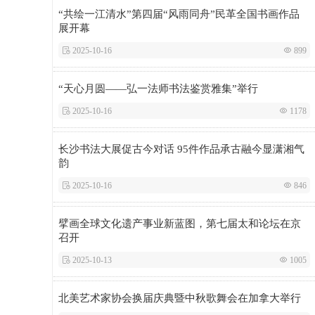
“共绘一江清水”第四届“风雨同舟”民革全国书画作品
展开幕
 2025-10-16
 899
“天心月圆——弘一法师书法鉴赏雅集”举行
 2025-10-16
 1178
长沙书法大展促古今对话 95件作品承古融今显潇湘气
韵
 2025-10-16
 846
擘画全球文化遗产事业新蓝图，第七届太和论坛在京
召开
 2025-10-13
 1005
北美艺术家协会换届庆典暨中秋歌舞会在加拿大举行