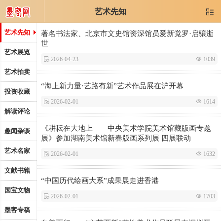
艺术先知

艺术先知
著名书法家、北京市文史馆资深馆员爱新觉罗·启骧逝
世
艺术展览
 2026-04-23
 1039
艺术拍卖
“海上新力量·艺路有新”艺术作品展在沪开幕
投资收藏
 2026-02-01
 1614
解读评论
《耕耘在大地上——中央美术学院美术馆藏版画专题
趣闻杂谈
展》参加湖南美术馆新春版画系列展 四展联动
艺术名家
 2026-02-01
 1632
文献书籍
“中国历代绘画大系”成果展走进香港
国宝文物
 2026-02-01
 1703
墨客专稿