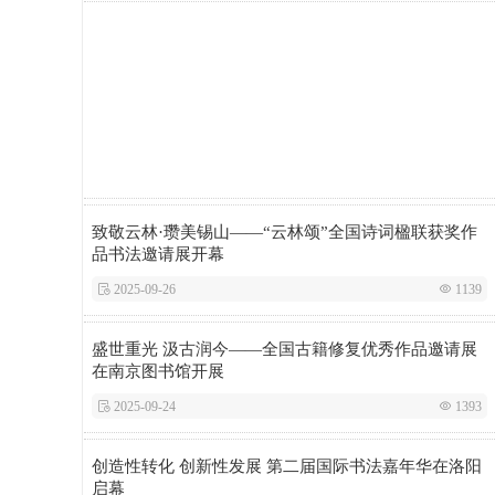
致敬云林·瓒美锡山——“云林颂”全国诗词楹联获奖作
品书法邀请展开幕
 2025-09-26
 1139
盛世重光 汲古润今——全国古籍修复优秀作品邀请展
在南京图书馆开展
 2025-09-24
 1393
创造性转化 创新性发展 第二届国际书法嘉年华在洛阳
启幕