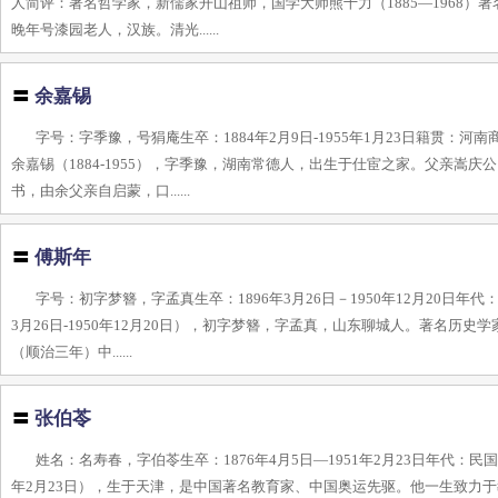
人简评：著名哲学家，新儒家开山祖师，国学大师熊十力（1885—1968
晚年号漆园老人，汉族。清光......
〓
余嘉锡
字号：字季豫，号狷庵生卒：1884年2月9日-1955年1月23日籍贯
余嘉锡（1884-1955），字季豫，湖南常德人，出生于仕宦之家。父亲嵩
书，由余父亲自启蒙，口......
〓
傅斯年
字号：初字梦簪，字孟真生卒：1896年3月26日－1950年12月20日
3月26日-1950年12月20日），初字梦簪，字孟真，山东聊城人。著名历
（顺治三年）中......
〓
张伯苓
姓名：名寿春，字伯苓生卒：1876年4月5日—1951年2月23日年代：民
年2月23日），生于天津，是中国著名教育家、中国奥运先驱。他一生致力于