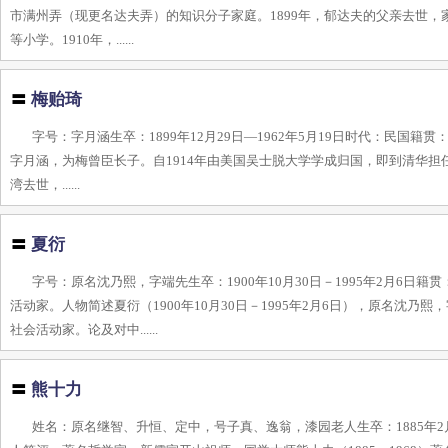
市满州弄（现更名达夫弄）的知识分子家庭。1899年，郁达夫的父亲去世，家
等小学。1910年，......
〓
梅贻琦
字号：字月涵生卒：1899年12月29日—1962年5月19日时代：民国籍贯
字月涵，为梅曾臣长子。自1914年由美国吴士脱大学学成归国，即到清华担
湾去世，......
〓
夏衍
字号：原名沈乃熙，字端先生卒：1900年10月30日－1995年2月6
活动家。人物简述夏衍（1900年10月30日－1995年2月6日），原名
社会活动家。论及对中......
〓
熊十力
姓名：原名继智、升恒、定中，号子真、逸翁，漆园老人生卒：1885年2月