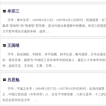
〓
牟宗三
字号：离中生卒：1909年6月12日－1995年4月12日时代：民国籍
最具“原创性”的“智者型”哲学家，是当代港台新儒家中的重镇。牟宗三的
力于哲学理论方面的专研，谋求......
〓
王国维
字号：初名国桢，字静安，亦字伯隅，初号礼堂，晚号观堂，又号永观生卒：
价：著名学者，被誉为“中国近三百年来学术的结束人，最近八十年来学术的
传，远祖王圭、王光祖、王禀、王荀......
〓
吕思勉
字号：字诚之生卒：1884年2月27日—1957年10月9日时代：近现代
之，中国江苏武进（今常州市）人，出生于书香世家，15岁入县学。十二岁以
先后在苏州东吴大学、......