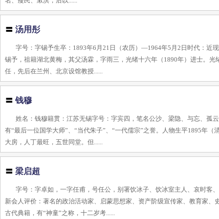
名、瘦民、漱溟，后以......
〓
汤用彤
字号：字锡予生卒：1893年6月21日（农历）—1964年5月2日时
锡予，祖籍湖北黄梅，其父汤霖，字雨三，光绪十六年（1890年）进士。光
任，先后在兰州、北京设馆教授......
〓
钱穆
姓名：钱穆籍贯：江苏无锡字号：字宾四，笔名公沙、梁隐、与忘、孤云，
有“最后一位国学大师”、“当代朱子”、“一代儒宗”之誉。人物生平1895
大房，人丁最旺，五世同堂。但......
〓
梁启超
字号：字卓如，一字任甫，号任公，别署饮冰子、饮冰室主人、哀时客、中国之
新会人评价：著名的政治活动家、启蒙思想家、资产阶级宣传家、教育家、
古代典籍，有“神童”之称，十二岁考......