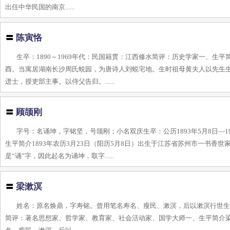
出任中华民国的南京......
〓
陈寅恪
生卒：1890～1969年代：民国籍贯：江西修水简评：历史学家一、生平
酉。当寓居湖南长沙周氏蜕园，为唐诗人刘蜕宅地。生时祖母黄夫人以先生生
迸士，授吏部主事。以侍父告归。......
〓
顾颉刚
字号：名诵坤，字铭坚，号颉刚；小名双庆生卒：公历1893年5月8日—1
生平简介1893年农历3月23日（阳历5月8日）出生于江苏省苏州市一书
是“诵”字，因此起名为诵坤，取字......
〓
梁漱溟
姓名：原名焕鼎，字寿铭。曾用笔名寿名、瘦民、漱溟，后以漱溟行世生卒：1
简评：著名思想家、哲学家、教育家、社会活动家、国学大师一、生平简介梁漱溟（