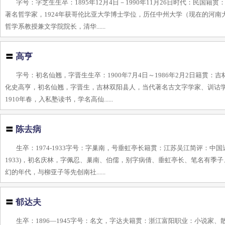
字号：字芝生生卒：1895年12月4日－1990年11月26日时代：民
著名哲学家，1924年获哥伦比亚大学博士学位，历任中州大学（现在的河
哲学系教授兼文学院院长，清华......
〓
高亨
字号：初名仙翘，字晋生生卒：1900年7月4日～1986年2月2日籍
化史高亨，初名仙翘，字晋生，吉林双阳县人，当代著名古文字学家、训诂学
1910年春，入私塾读书，学名高仙......
〓
陈去病
生卒：1974-1933字号：字巢南，号垂虹亭长籍贯：江苏吴江简评：中
1933)，初名庆林，字佩忍、巢南、伯儒，别字病倩、垂虹亭长、笔名有
幻的年代，与柳亚子等先创南社......
〓
郁达夫
生卒：1896—1945字号：名文，字达夫籍贯：浙江富阳职业：小说家、