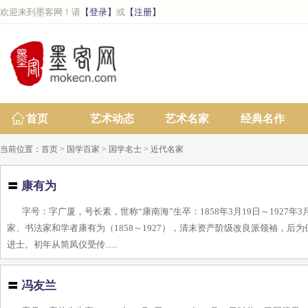
欢迎来到墨客网！请
【登录】
或
【注册】
首页
艺术动态
艺术名家
经典名作
当前位置：
首页
>
国学百家
>
国学名士
>
近代名家
〓
康有为
字号：字广厦，号长素，世称“康南海”生卒：1858年3月19日～192
家、书法家和学者康有为（1858～1927），清末资产阶级改良派领袖，后
进士。初年从简凤仪受传......
〓
冯友兰