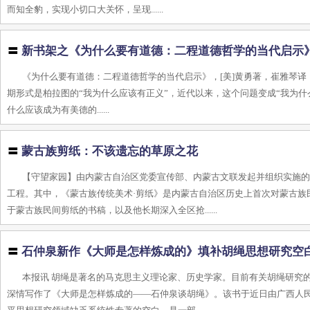
而知全豹，实现小切口大关怀，呈现......
〓
新书架之《为什么要有道德：二程道德哲学的当代启示
《为什么要有道德：二程道德哲学的当代启示》，[美]黄勇著，崔雅琴译，东
期形式是柏拉图的“我为什么应该有正义”，近代以来，这个问题变成“我为
什么应该成为有美德的......
〓
蒙古族剪纸：不该遗忘的草原之花
【守望家园】由内蒙古自治区党委宣传部、内蒙古文联发起并组织实施
工程。其中，《蒙古族传统美术·剪纸》是内蒙古自治区历史上首次对蒙古族
于蒙古族民间剪纸的书稿，以及他长期深入全区抢......
〓
石仲泉新作《大师是怎样炼成的》填补胡绳思想研究空
本报讯 胡绳是著名的马克思主义理论家、历史学家。目前有关胡绳研究
深情写作了《大师是怎样炼成的——石仲泉谈胡绳》。该书于近日由广西人