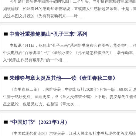
今年是叶嘉莹先生回国任教的第四十二个年头。当年挤在阶梯教室席地
如饮醇醪、如沐春风的感觉却未曾减淡，甚或随人生感悟越发浓郁。于是，南开
成这本图文并茂的《为有荷花唤我来——叶......
〓
中青社重推鲍鹏山“孔子三来”系列
本报讯 4月1日，鲍鹏山“孔子三来”系列新书发布会在图书订货会举行
中央电视台“百家讲坛”上讲《新说水浒》《孔子是怎样炼成的》，著作颇丰
入“鲍鹏山作品典藏系列”的一个相......
〓
朱维铮与章太炎及其他——读《壶里春秋二集》
《壶里春秋二集》，朱维铮著，中信出版社2020年7月第一版，68.0
生善于钻研史料、疏理史实，成《章太炎年谱长编》上下册。姜义华先生善
星之散论，也足见功力。在整理《章太炎......
〓
“中国好书”（2023年3月）
《中国式现代化论纲》洪银兴著，江苏人民出版社本书从现代化角度系