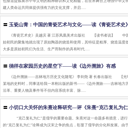
也亟需提炼展示中华文明的精神标识和文化精髓，在世界舞台上增强中华文明
建人类命运共同体提供强有力的文化支撑，并启......
〓
玉瓷山青：中国的青瓷艺术与文化——读《青瓷艺术史
《青瓷艺术史》吴越滨 著 江苏凤凰美术出版社 【读书者说】 中
始初民的聚集地就出现了原始陶器的烧造和使用，其特征是粗厚、烧造温度
大多是原始初民们为生活、生产而制作的具有时代......
〓
徜徉在家园历史的星空下——读《边外溯旅》有感
《边外溯旅——吉林地方历史文化随笔》 李剑尧 著 长春出版社 
某地的史料时，同事送给我一本刚出版的新书——《边外溯旅——吉林地方
沿革、重要人物及事件等不但内容系统丰富、脉......
〓
小切口大关怀的朱熹诠释研究—评《朱熹“克己复礼为仁
“克己复礼为仁”是儒学的重要命题。朱熹对这一命题多有措意，进行了
的“克己复礼为仁”诠释成为汉宋之争的焦点，彰显了儒学的分化和发展。由于朱