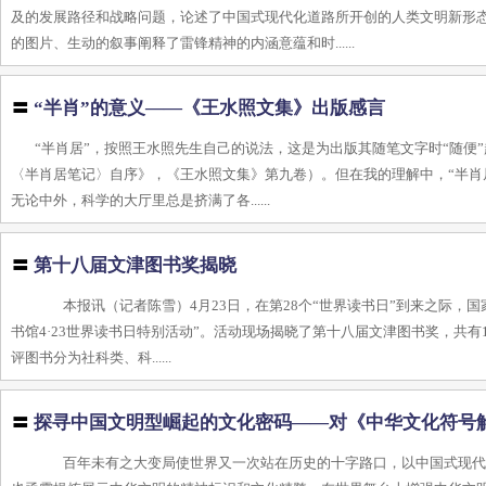
及的发展路径和战略问题，论述了中国式现代化道路所开创的人类文明新形
的图片、生动的叙事阐释了雷锋精神的内涵意蕴和时......
〓
“半肖”的意义——《王水照文集》出版感言
“半肖居”，按照王水照先生自己的说法，这是为出版其随笔文字时“随便”
〈半肖居笔记〉自序》，《王水照文集》第九卷）。但在我的理解中，“半肖
无论中外，科学的大厅里总是挤满了各......
〓
第十八届文津图书奖揭晓
本报讯（记者陈雪）4月23日，在第28个“世界读书日”到来之际，国家
书馆4·23世界读书日特别活动”。活动现场揭晓了第十八届文津图书奖，共有
评图书分为社科类、科......
〓
探寻中国文明型崛起的文化密码——对《中华文化符号
百年未有之大变局使世界又一次站在历史的十字路口，以中国式现代化