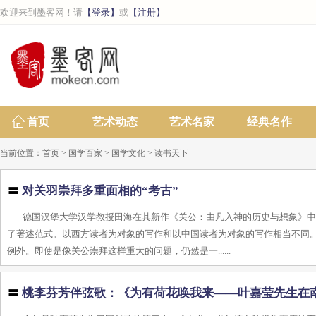
欢迎来到墨客网！请
【登录】
或
【注册】
首页
艺术动态
艺术名家
经典名作
当前位置：
首页
>
国学百家
>
国学文化
>
读书天下
〓
对关羽崇拜多重面相的“考古”
德国汉堡大学汉学教授田海在其新作《关公：由凡入神的历史与想象》
了著述范式。以西方读者为对象的写作和以中国读者为对象的写作相当不同
例外。即使是像关公崇拜这样重大的问题，仍然是一......
〓
桃李芬芳伴弦歌：《为有荷花唤我来——叶嘉莹先生在