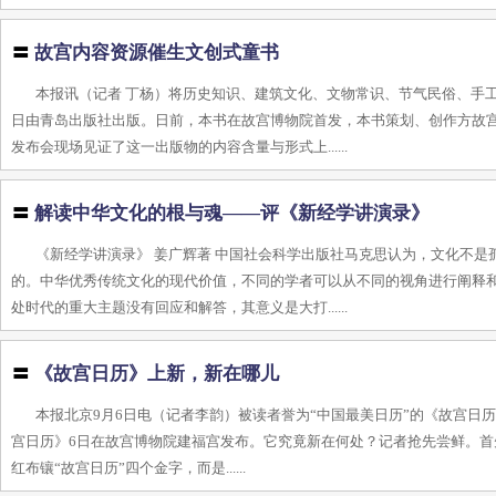
〓
故宫内容资源催生文创式童书
本报讯（记者 丁杨）将历史知识、建筑文化、文物常识、节气民俗、手
日由青岛出版社出版。日前，本书在故宫博物院首发，本书策划、创作方故
发布会现场见证了这一出版物的内容含量与形式上......
〓
解读中华文化的根与魂——评《新经学讲演录》
《新经学讲演录》 姜广辉著 中国社会科学出版社马克思认为，文化不
的。中华优秀传统文化的现代价值，不同的学者可以从不同的视角进行阐释
处时代的重大主题没有回应和解答，其意义是大打......
〓
《故宫日历》上新，新在哪儿
本报北京9月6日电（记者李韵）被读者誉为“中国最美日历”的《故宫日历
宫日历》6日在故宫博物院建福宫发布。它究竟新在何处？记者抢先尝鲜。
红布镶“故宫日历”四个金字，而是......