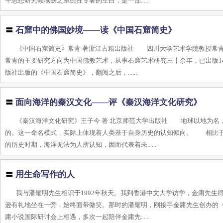
平思想研究领域缺乏系统性专著的空白，是一部......
〓
石窟中的佛国妙境——读《中国石窟简史》
《中国石窟简史》常青 著浙江古籍出版社 四川大学艺术学院教授常
常青的主要研究方向为中国佛教艺术，从事石窟艺术研究三十余年，已出版1
版社出版的《中国石窟简史》，翻阅之后，......
〓
面向海洋的秦汉文化——评《秦汉海洋文化研究》
《秦汉海洋文化研究》王子今 著 北京师范大学出版社 地球以地为名
的。这一命名模式，实际上体现着人类基于自身历史的认知倾向。 相比于
的历史时期，海洋无法为人所认知，因而代表着未......
〓
用生命写作的人
我与潘耀明先生相识于1992年秋天。我到香港中文大学访学，金庸先
逊有礼地坐在一旁，始终面带微笑。那时的潘耀明，刚接手金庸先生创办的
庸小说国际研讨会上相遇，多次一起陪伴金庸先......