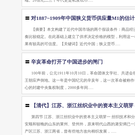
端。20世纪二三十年代更是私发纸币......
〓
对1887~1909年中国狭义货币供应量M1的估计
【摘要】本文构建了近代中国市场的两个假设条件：商品经
奏比较稳定。在此基础上建立了供求决定价格的模型，利用这一
果有较高的可信度。【关键词】近代中国；狭义货币......
〓
辛亥革命打开了中国进步的闸门
100年前，公元1911年10月10日，革命团体文学社、
王朝应声倒地。这一年是中国纪元的辛亥年，这一次革命被称作
心的封建中央集权制度，2000多年间......
〓
【清代】江苏、浙江丝织业中的资本主义萌芽
第四节 江苏、浙江丝织业中的资本主义萌芽一 丝织技术和
安顺和较晚的山东的莱州、登州外，原来明代山西的潞安绸已一
产区江苏、浙江两省，曾有些地方改向棉织发展，......