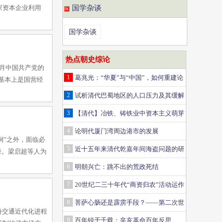
家资本企业利用
国学杂谈
国学杂谈
热点朝史综论
3月中国共产党的
1
葛兆光：“华夏”与“中国”，如何重建论
构基本上是国营经
述？——《说中国》解说
2
试析清代巴蜀地区的人口压力及其缓解
途径
3
【清代】冶铁、铸铁业中资本主义萌芽
的发展 ——《中国资本主义的萌芽》第五
4
论明代厦门湾周边港市的发展
例”之外，面临必
章第一节
5
近十五年来清代乾嘉年间海盗问题的研
径。梁启超等人为
究
6
明朝兴亡：跳不出的荒政死结
7
20世纪二三十年代“商资归农”活动运作
的特点
8
菩萨心肠还是霹雳手段？——第二次世
份交通近代化进程
界大战中、苏、美对日战略分析
9
百年锐于千载：辛亥革命百年反思