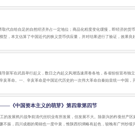
济取代自给自足的自然经济并占一定地位；商品化程度变化缓慢，即经济的货
模型，本文估算了中国近代的狭义货币供应量，并对结果进行了验证，效果良
共进会领导新军在武昌举行起义，数日之内起义风潮迅速席卷各地，各省纷纷宣布独
辛亥革命。一、辛亥革命是中国近代历史的一次伟大革命自秦始皇统一中国，
 ——《中国资本主义的萌芽》第四章第四节
分工的发展鸦片战争前清代丝织业有所发展，但发展不大。除新兴的柞蚕丝产区
蹶不振，四川成都的蜀锦也一度中衰，惟陕西织绸略有起色，较晚有广州纱缎