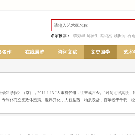
名家推荐：
李秀华
邱禄生
蔡纯杰
魏振同
石
典名作
在线展览
诗词文赋
文史国学
艺术
学报》（京），2011.1.13.“人事有代谢，往来成古今。”时间过得真快
初，专制仆而立宪政体殖焉。世界开化，人智益蒸，物质发舒，百年锐于千载，