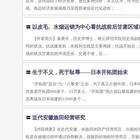
迟滞，进而阻碍了经济发展。通过案例分析，本文认为，作为生
易、商品经济发展规模乃至西部省份近代化进程；......
〓
以皮毛、水烟运销为中心看抗战前后甘肃区域
【作者简介】裴庚辛，历史学博士，商丘师范学院历史系副教授
同的状况。抗战爆发前，东线和北线是主要商路；抗战开始后，
场的状况甘肃自然环境恶劣，交通不便，近......
〓
生于不义，死于耻辱——日本开拓团始末
“开拓团”是在“九一八事变”之后，为了真正占领中国，日
共派遣开拓团860多个、33万多人。“开拓团”强占或以极低廉
流离或在日本组建的12000多个......
〓
近代安徽族田经营研究
【内容摘要】在近代安徽，就族田的田产经营而言，出租给
租是在催缴过程申通过协商解决。就族田的地租经营而言，宗族