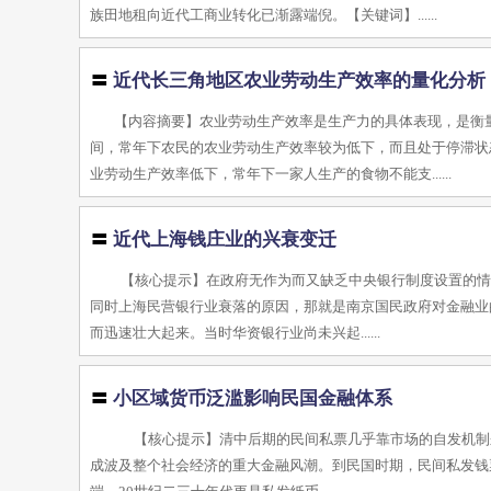
族田地租向近代工商业转化已渐露端倪。【关键词】......
〓
近代长三角地区农业劳动生产效率的量化分析
【内容摘要】农业劳动生产效率是生产力的具体表现，是衡
间，常年下农民的农业劳动生产效率较为低下，而且处于停滞状
业劳动生产效率低下，常年下一家人生产的食物不能支......
〓
近代上海钱庄业的兴衰变迁
【核心提示】在政府无作为而又缺乏中央银行制度设置的情
同时上海民营银行业衰落的原因，那就是南京国民政府对金融业的
而迅速壮大起来。当时华资银行业尚未兴起......
〓
小区域货币泛滥影响民国金融体系
【核心提示】清中后期的民间私票几乎靠市场的自发机制
成波及整个社会经济的重大金融风潮。到民国时期，民间私发钱票