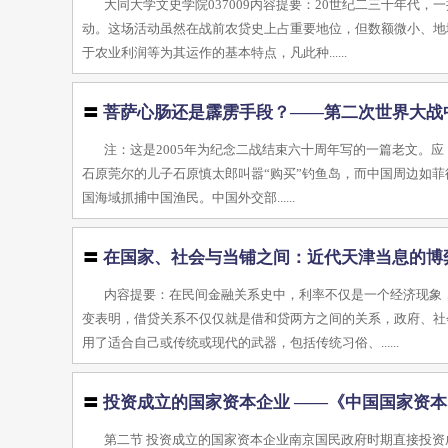
大同大学文史学院037009内容提要：20世纪二三十年代
动。这场活动虽然在战前农贷史上占重要地位，但数额微小、地
于农业利润等为其运作的基本特点，凡此种......
〓
菩萨心肠还是霹雳手段？——第二次世界大战
注：这是2005年为纪念二战结束六十周年写的一篇老文。应
石原莞尔的儿子石原慎太郎叫嚣“购买”钓鱼岛，而中国周边如
国海域抓捕中国渔民。中国外交部......
〓
在国家、社会与当铺之间：近代天津当息的博
内容提要：在民间金融关系史中，利率不仅是一个经济现象
变表明，借贷关系不仅仅就是借和贷两方之间的关系，政府、社
用了适合自己或传统或现代的武器，包括传统习俗、......
〓
投资成立的国家资本企业 ——《中国国家资
第二节 投资成立的国家资本企业南京国民政府时期直接投