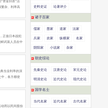
“资金归农”活
史料史证
论著评介
续繁杂、利率高
诸子百家
儒家
墨家
道家
法家
月，正值日本战犯
兵家
农家
纵横家
名家
朝鲜武装人员在中
阴阳家
小说家
杂家
朝史综论
先秦史论
汉唐史论
宋元史论
津典当业利率的演
之中，各方都使
明清史论
近代史论
现代史论
国学名士
当代名家
近代名家
古代名家
活动而以民间股份