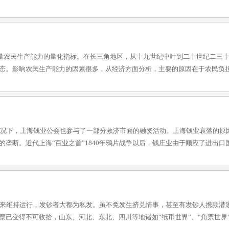
量农民生产能力的量化指标。在长三角地区，从十九世纪中叶到二十世纪二三
态。影响农民生产能力的因素很多，从经济方面分析，主要的原因在于农民负
况下，上海钱业公会也参与了一部分救济市面的融资活动。上海钱业衰落的原
垄断。近代上海“百业之首”1840年鸦片战争以后，钱庄业由于顺应了进出口
来维持运行，发钞者大都为私发。虽不免发生挤兑情事，甚至有发钞人携款潜
已变得不可收拾，山东、河北、东北、四川等地诸如“纸币世界”、“角票世界