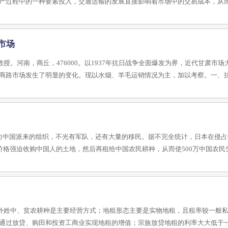
产过程中的一种要素投入，交通运输的发展直接影响着市场中的交易成本，从
市场
。河南，商丘，476000。以1937年抗日战争全面爆发为界，近代甘肃市场
商路市场发生了明显的变化。现以水烟、羊毛运销情况为主，加以考察。一、
本向中国派来的组织，不光有军队，还有大量的移民。据不完全统计，日本在侵
的价格强迫收购中国人的土地，然后再租给中国农民耕种，从而使500万中国农
外姓中、贫农耕种是主要经营方式；地租形态主要是实物地租，且租率较一般
通过放贷、购田和投资工商业实现地租的增值；宗族放贷地租的利率大大低于