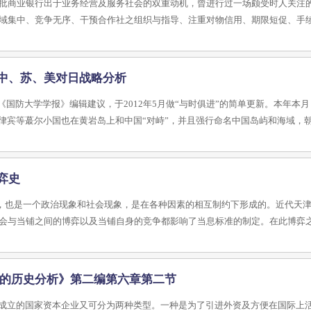
，一批商业银行出于业务经营及服务社会的双重动机，曾进行过一场颇受时人关注的
域集中、竞争无序、干预合作社之组织与指导、注重对物信用、期限短促、手
中、苏、美对日战略分析
《国防大学学报》编辑建议，于2012年5月做“与时俱进”的简单更新。本年本
菲律宾等蕞尔小国也在黄岩岛上和中国“对峙”，并且强行命名中国岛屿和海域，
弈史
，也是一个政治现象和社会现象，是在各种因素的相互制约下形成的。近代天
会与当铺之间的博弈以及当铺自身的竞争都影响了当息标准的制定。在此博弈
本的历史分析》第二编第六章第二节
资成立的国家资本企业又可分为两种类型。一种是为了引进外资及方便在国际上