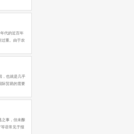
十年代的近百年
担过重。由于农
因，也就是几乎
国际贸易的需要
逃之事，但未酿
”等语常见于报