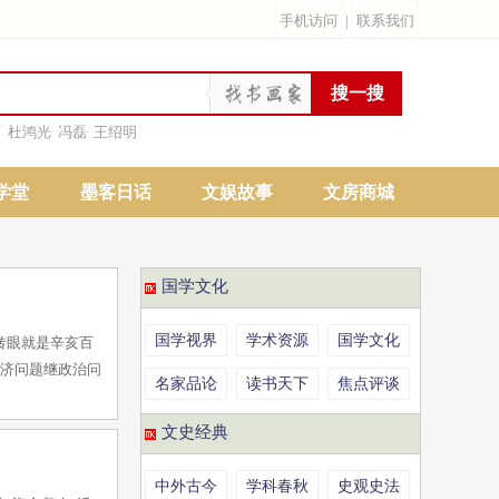
手机访问
|
联系我们
雨
杜鸿光
冯磊
王绍明
学堂
墨客日话
文娱故事
文房商城
国学文化
国学视界
学术资源
国学文化
，转眼就是辛亥百
经济问题继政治问
名家品论
读书天下
焦点评谈
文史经典
中外古今
学科春秋
史观史法