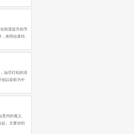
币化程度提升的节
好，表明估算结
立，油尽灯枯的清
开创以皇权为中
如贵州的遵义、
兴起。主要丝织