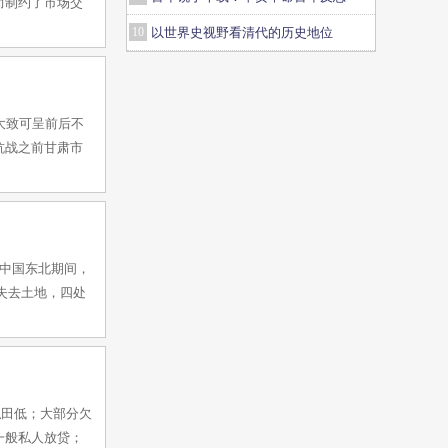
而制约了市场交
10
以世界史视野看清代的历史地位
大致可呈前后不
抗战之前甘肃市
占中国东北期间，
民失去土地，四处
私田低；大部分欠
一般私人放贷；