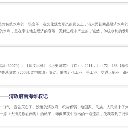
是对传统水利的一场变革；在文化观念形态的意义上，清末民初商品经济水利
的水利，是在宗法地主经济的衰落、瓦解过程中产生的，诚然，传统水利的发
30079）。【原文出处】《历史研究》（京），2011．1．172—188【
系研究（2009JJD770018）资助。随着近代工业、手工业、交通运输业、
壮——清政府南海维权记
后一口气，宣告灭亡了。没落的清政府，积贫积弱，给国家、民族、人民带来了
一篇《大清龙旗在南海》的帖子，却像黑夜中划出的一道流星，使我看到了行