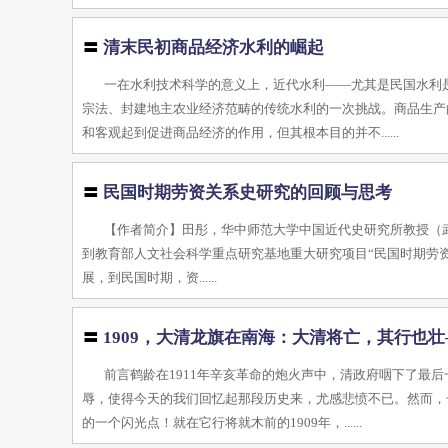
〓
清末民初商品经济水利的崛起
一在水利技术科学的意义上，近代水利——尤其是民国水利
宗法、封建地主农业经济范畴的传统水利的一次挑战。商品生产
和客观起到促进商品经济的作用，但其根本目的并不......
〓
民国时期劳资关系史研究的回顾与思考
【作者简介】田彤，华中师范大学中国近代史研究所教授（武昌4
到教育部人文社会科学重点研究基地重大研究项目“民国时期劳资关
展，到民国时期，资......
〓
1909，大清龙旗在南海：大清将亡，其行也
前言鹤龄在1911年辛亥革命的炮火声中，清政府咽下了最
辱，使得今天的我们回忆起那段历史来，尤感悲愤不已。然而，
的一个闪光点！就在它行将就木前的1909年，......