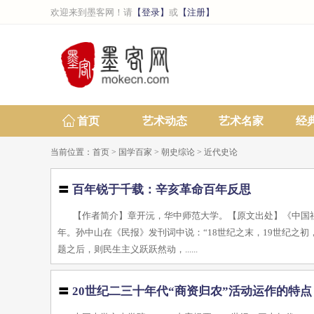
欢迎来到墨客网！请
【登录】
或
【注册】
首页
艺术动态
艺术名家
经
当前位置：
首页
>
国学百家
>
朝史综论
>
近代史论
〓
百年锐于千载：辛亥革命百年反思
【作者简介】章开沅，华中师范大学。【原文出处】《中国社会科
年。孙中山在《民报》发刊词中说：“18世纪之末，19世纪之
题之后，则民生主义跃跃然动，......
〓
20世纪二三十年代“商资归农”活动运作的特点