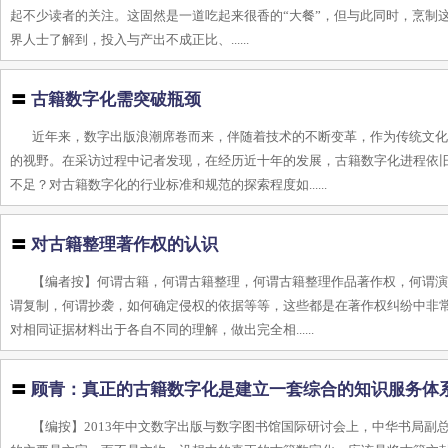
起不少读者的关注。这固然是一道吃起来很香的“大餐”，但与此同时，烹制
界人士了解到，投入与产出不成正比、......
〓
古籍数字化需突破瓶颈
近年来，数字出版浪潮席卷而来，伴随着技术的不断变革，作为传统文
的视野。在采访过程中记者发现，在经历近十年的发展，古籍数字化进程依
不足？对古籍数字化的行业标准和规范的探索程度如......
〓
对古籍整理著作权的认识
【编者按】何谓古籍，何谓古籍整理，何谓古籍整理作品著作权，何谓演
谓复制，何谓抄袭，如何确定侵权的依据等等，这些都是在著作权纠纷中非
对相同证据材料出于各自不同的理解，做出完全相......
〓
顾青：真正的古籍数字化是建立一套综合的知识服务体
【编按】2013年中文数字出版与数字图书馆国际研讨会上，中华书局