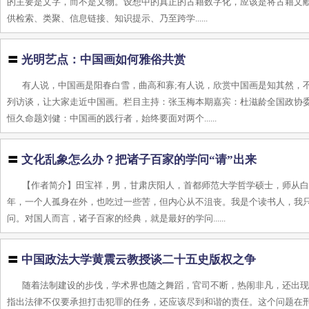
的主要是文字，而不是文物。设想中的真正的古籍数字化，应该是将古籍文
供检索、类聚、信息链接、知识提示、乃至跨学......
〓
光明艺点：中国画如何雅俗共赏
有人说，中国画是阳春白雪，曲高和寡;有人说，欣赏中国画是知其然，
列访谈，让大家走近中国画。栏目主持：张玉梅本期嘉宾：杜滋龄全国政协委
恒久命题刘健：中国画的践行者，始终要面对两个......
〓
文化乱象怎么办？把诸子百家的学问“请”出来
【作者简介】田宝祥，男，甘肃庆阳人，首都师范大学哲学硕士，师从
年，一个人孤身在外，也吃过一些苦，但内心从不沮丧。我是个读书人，我
问。对国人而言，诸子百家的经典，就是最好的学问......
〓
中国政法大学黄震云教授谈二十五史版权之争
随着法制建设的步伐，学术界也随之舞蹈，官司不断，热闹非凡，还出
指出法律不仅要承担打击犯罪的任务，还应该尽到和谐的责任。这个问题在