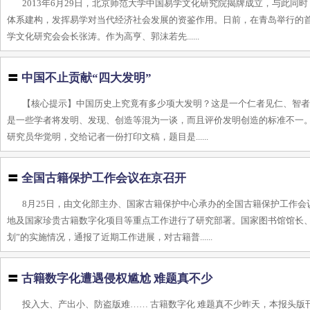
2013年6月29日，北京师范大学中国易学文化研究院揭牌成立，与此
体系建构，发挥易学对当代经济社会发展的资鉴作用。日前，在青岛举行的
学文化研究会会长张涛。作为高亨、郭沫若先......
〓
中国不止贡献“四大发明”
【核心提示】中国历史上究竟有多少项大发明？这是一个仁者见仁、智
是一些学者将发明、发现、创造等混为一谈，而且评价发明创造的标准不一。
研究员华觉明，交给记者一份打印文稿，题目是......
〓
全国古籍保护工作会议在京召开
8月25日，由文化部主办、国家古籍保护中心承办的全国古籍保护工作
地及国家珍贵古籍数字化项目等重点工作进行了研究部署。国家图书馆馆长
划”的实施情况，通报了近期工作进展，对古籍普......
〓
古籍数字化遭遇侵权尴尬 难题真不少
投入大、产出小、防盗版难…… 古籍数字化 难题真不少昨天，本报头版