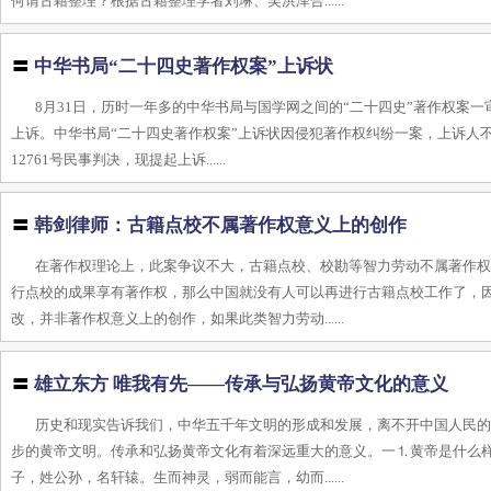
何谓古籍整理？根据古籍整理学者刘琳、吴洪泽合......
〓
中华书局“二十四史著作权案”上诉状
8月31日，历时一年多的中华书局与国学网之间的“二十四史”著作权案
上诉。中华书局“二十四史著作权案”上诉状因侵犯著作权纠纷一案，上诉人不
12761号民事判决，现提起上诉......
〓
韩剑律师：古籍点校不属著作权意义上的创作
在著作权理论上，此案争议不大，古籍点校、校勘等智力劳动不属著作权
行点校的成果享有著作权，那么中国就没有人可以再进行古籍点校工作了，
改，并非著作权意义上的创作，如果此类智力劳动......
〓
雄立东方 唯我有先——传承与弘扬黄帝文化的意义
历史和现实告诉我们，中华五千年文明的形成和发展，离不开中国人民
步的黄帝文明。传承和弘扬黄帝文化有着深远重大的意义。一⒈黄帝是什么
子，姓公孙，名轩辕。生而神灵，弱而能言，幼而......