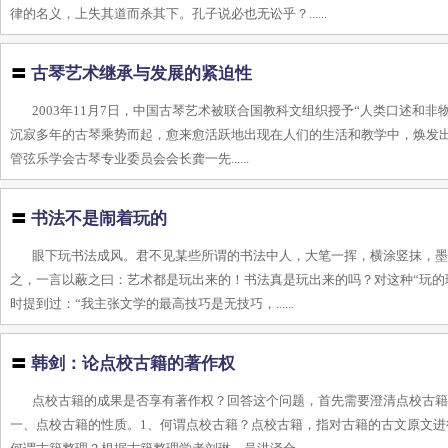
律的名义，上失其道而杀其下。孔子说必也无讼乎？......
〓
古琴艺术继承与发展的紧迫性
2003年11月7日，中国古琴艺术被联合国教科文组织授予“人类口述和
沉寂多年的古琴乘势而起，愈来愈活跃地出现在人们的生活和教学中，焕发出
管弦乐学会古琴专业委员会会长龚一先......
〓
书法不是闹着玩的
眼下玩书法成风。君不见某些所谓的书法中人，大笔一挥，横涂竖抹，
之，一言以蔽之曰：艺术都是玩出来的！书法真是玩出来的吗？对这种“玩的
时提到过：“我主张文学的最高技巧是无技巧，......
〓
韩剑：论点校古籍的著作权
点校古籍的成果是否享有著作权？回答这个问题，首先需要澄清点校古
一、点校古籍的性质。1、何谓点校古籍？点校古籍，指对古籍的古文原文进