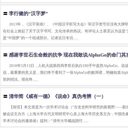
〓
李行健的“汉字梦”
2013年，《汉字英雄》、《中国汉字听写大会》等汉字类节目没有大
在社会上掀起了关于汉字书写、文化传承的热议。有评论人士甚至认为这是“
是“中国梦”的一个组成部分。记者近日专访......
〓
感谢李世石生命般的抗争 现在我敢说AlphaGo的命门
2016年3月13日，人机大战第四局李世石执白180手中盘胜Alpha
说，最重要的意义是，我们终于看到了一张AlphaGo的败局谱，明确知道Al
笑的招法。现在终......
〓
清华简《咸有一德》《说命》真伪考辨（一）
【按语】本文原是为一次学术讨论会（“古史史料学研究的新视野——新
被会议主办方（上海大学古代文明研究中心及上海大学历史系主办，中国先
学术讨论会的邀请函）提到：“清华大学藏战国竹......