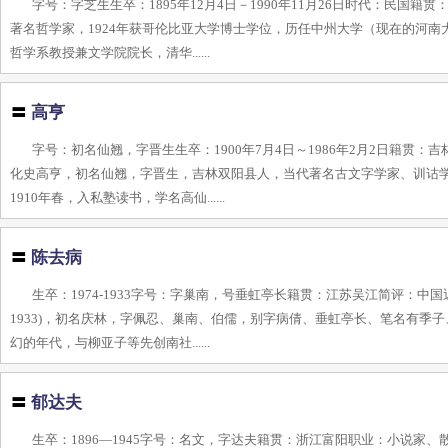
字号：字芝生生卒：1895年12月4日－1990年11月26日时代：民
著名哲学家，1924年获哥伦比亚大学博士学位，历任中州大学（现在的河
哲学系教授兼文学院院长，清华......
〓
高亨
字号：初名仙翘，字晋生生卒：1900年7月4日～1986年2月2日籍
化史高亨，初名仙翘，字晋生，吉林双阳县人，当代著名古文字学家、训诂学
1910年春，入私塾读书，学名高仙......
〓
陈去病
生卒：1974-1933字号：字巢南，号垂虹亭长籍贯：江苏吴江简评：中
1933)，初名庆林，字佩忍、巢南、伯儒，别字病倩、垂虹亭长、笔名有
幻的年代，与柳亚子等先创南社......
〓
郁达夫
生卒：1896—1945字号：名文，字达夫籍贯：浙江富阳职业：小说家、