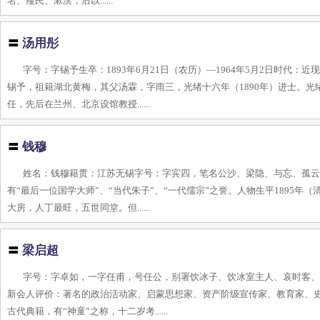
名、瘦民、漱溟，后以......
〓
汤用彤
字号：字锡予生卒：1893年6月21日（农历）—1964年5月2日时
锡予，祖籍湖北黄梅，其父汤霖，字雨三，光绪十六年（1890年）进士。光
任，先后在兰州、北京设馆教授......
〓
钱穆
姓名：钱穆籍贯：江苏无锡字号：字宾四，笔名公沙、梁隐、与忘、孤云，
有“最后一位国学大师”、“当代朱子”、“一代儒宗”之誉。人物生平1895
大房，人丁最旺，五世同堂。但......
〓
梁启超
字号：字卓如，一字任甫，号任公，别署饮冰子、饮冰室主人、哀时客、中国之
新会人评价：著名的政治活动家、启蒙思想家、资产阶级宣传家、教育家、
古代典籍，有“神童”之称，十二岁考......