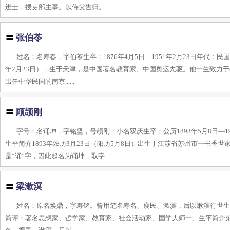
迸士，授吏部主事。以侍父告归。......
〓
张伯苓
姓名：名寿春，字伯苓生卒：1876年4月5日—1951年2月23日年代：民
年2月23日），生于天津，是中国著名教育家、中国奥运先驱。他一生致力于
出任中华民国的南京......
〓
顾颉刚
字号：名诵坤，字铭坚，号颉刚；小名双庆生卒：公历1893年5月8日—1
生平简介1893年农历3月23日（阳历5月8日）出生于江苏省苏州市一书
是“诵”字，因此起名为诵坤，取字......
〓
梁漱溟
姓名：原名焕鼎，字寿铭。曾用笔名寿名、瘦民、漱溟，后以漱溟行世生卒：1
简评：著名思想家、哲学家、教育家、社会活动家、国学大师一、生平简介梁漱溟（