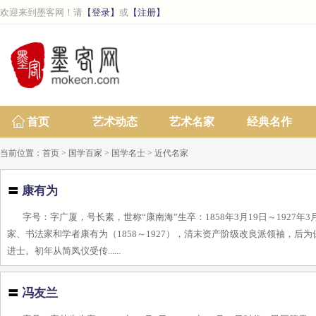
欢迎来到墨客网！请
【登录】
或
【注册】
首页
艺术动态
艺术名家
经典名作
当前位置：
首页
>
国学百家
>
国学名士
>
近代名家
〓
康有为
字号：字广厦，号长素，世称“康南海”生卒：1858年3月19日～192
家、书法家和学者康有为（1858～1927），清末资产阶级改良派领袖，后
进士。初年从简凤仪受传......
〓
冯友兰