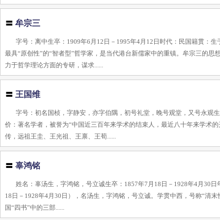
〓
牟宗三
字号：离中生卒：1909年6月12日－1995年4月12日时代：民国籍
最具“原创性”的“智者型”哲学家，是当代港台新儒家中的重镇。牟宗三的
力于哲学理论方面的专研，谋求......
〓
王国维
字号：初名国桢，字静安，亦字伯隅，初号礼堂，晚号观堂，又号永观生卒：
价：著名学者，被誉为“中国近三百年来学术的结束人，最近八十年来学术的
传，远祖王圭、王光祖、王禀、王荀......
〓
辜鸿铭
姓名：辜汤生，字鸿铭，号立诚生卒：1857年7月18日－1928年4月3
18日－1928年4月30日），名汤生，字鸿铭，号立诚。学贯中西，号称“
国“四书”中的三部......