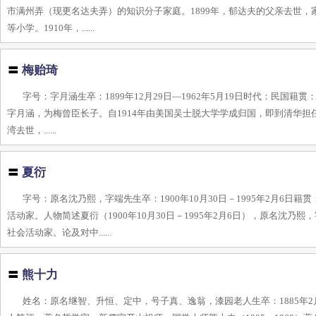
市满州弄（现更名达夫弄）的知识分子家庭。1899年，郁达夫的父亲去世，家
等小学。1910年，......
〓
梅贻琦
字号：字月涵生卒：1899年12月29日—1962年5月19日时代：民国籍贯
字月涵，为梅曾臣长子。自1914年由美国吴士脱大学学成归国，即到清华担
湾去世，......
〓
夏衍
字号：原名沈乃熙，字端先生卒：1900年10月30日－1995年2月6
活动家。人物简述夏衍（1900年10月30日－1995年2月6日），原名
社会活动家。论及对中......
〓
熊十力
姓名：原名继智、升恒、定中，号子真、逸翁，漆园老人生卒：1885年2月