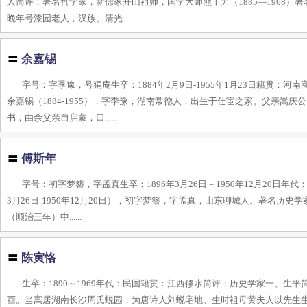
人简评：著名哲学家，新儒家开山祖师，国学大师熊十力（1885—1968
晚年号漆园老人，汉族。清光......
〓
余嘉锡
字号：字季豫，号狷庵生卒：1884年2月9日-1955年1月23日籍贯
余嘉锡（1884-1955），字季豫，湖南常德人，出生于仕宦之家。父亲嵩
书，由余父亲自启蒙，口......
〓
傅斯年
字号：初字梦簪，字孟真生卒：1896年3月26日－1950年12月20日
3月26日-1950年12月20日），初字梦簪，字孟真，山东聊城人。著名历
（顺治三年）中......
〓
陈寅恪
生卒：1890～1969年代：民国籍贯：江西修水简评：历史学家一、生平
酉。当寓居湖南长沙周氏蜕园，为唐诗人刘蜕宅地。生时祖母黄夫人以先生生