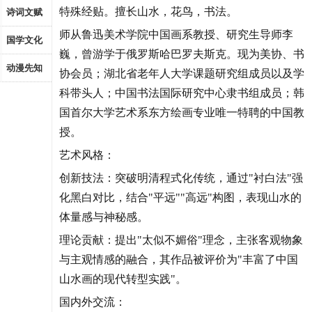
特殊经贴。擅长山水，花鸟，书法。
诗词文赋
师从鲁迅美术学院中国画系教授、研究生导师李
国学文化
巍，曾游学于俄罗斯哈巴罗夫斯克。现为美协、书
动漫先知
协会员；湖北省老年人大学课题研究组成员以及学
科带头人；中国书法国际研究中心隶书组成员；韩
国首尔大学艺术系东方绘画专业唯一特聘的中国教
授。
艺术风格：
创新技法：突破明清程式化传统，通过"衬白法"强
化黑白对比，结合"平远""高远"构图，表现山水的
体量感与神秘感。
理论贡献：提出"太似不媚俗"理念，主张客观物象
与主观情感的融合，其作品被评价为"丰富了中国
山水画的现代转型实践"。
国内外交流：