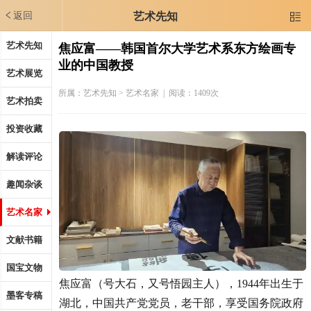
返回
艺术先知

艺术先知
焦应富——韩国首尔大学艺术系东方绘画专
业的中国教授
艺术展览
所属：
艺术先知
> 艺术名家 | 阅读：1409次
艺术拍卖
投资收藏
解读评论
趣闻杂谈
艺术名家
文献书籍
国宝文物
焦应富（号大石，又号悟园主人），1944年出生于
墨客专稿
湖北，中国共产党党员，老干部，享受国务院政府