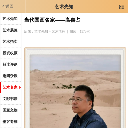
返回
艺术先知

艺术先知
当代国画名家——高喜占
艺术展览
所属：
艺术先知
> 艺术名家 | 阅读：1373次
艺术拍卖
投资收藏
解读评论
趣闻杂谈
艺术名家
文献书籍
国宝文物
墨客专稿