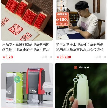
六品堂闲章篆刻成品印章书法国
杨健定制手工印章姓名章篆书硬
画专用小印章漆扇子印章引首压
笔书画压角章古风寿山石传统省
角趣章定制福落款手账中国古风
书协
5.78
253.00
￥
销量：0
￥
销量：0
绘画定制书画印章