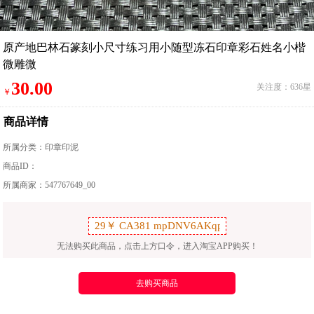
原产地巴林石篆刻小尺寸练习用小随型冻石印章彩石姓名小楷
微雕微
30.00
关注度：636星
￥
商品详情
所属分类：
印章印泥
商品ID：
所属商家：547767649_00
无法购买此商品，点击上方口令，进入淘宝APP购买！
去购买商品