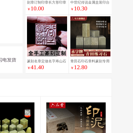
刻章订制印章长方形印章
中世纪传说金属盒装印台
10.00
10.30
定制刻章姓名章书画印章
复古色速干手帐彩色印泥
￥
￥
石头印章包邮刻章
手账印章印油装饰
篆刻名章定做名字寿山石
青田石印石章料篆刻专用
41.40
12.80
印章藏书章青田书法印章
方石书法书画印章打磨石
￥
￥
石料手工刻字印章古风姓
料练习石刀感松脆青田石
名印章成品闲章国画书法
篆刻石料印章印石石头练
考级印章定制
习章料教学