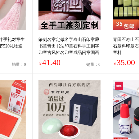
伴手礼对章生
篆刻名章定做名字寿山石印章藏
青田石寿山石
520礼物送
书章青田书法印章石料手工刻字
石章料印章石
印章古风姓名印章成品闲章国画
章料
书法考级印章定制
41.40
35.00
￥
￥
销量：0
销量：0