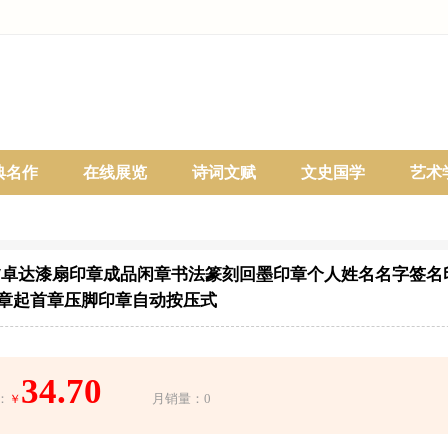
典名作
在线展览
诗词文赋
文史国学
艺术
dat/卓达漆扇印章成品闲章书法篆刻回墨印章个人姓名名字签
章起首章压脚印章自动按压式
34.70
：
月销量：0
￥