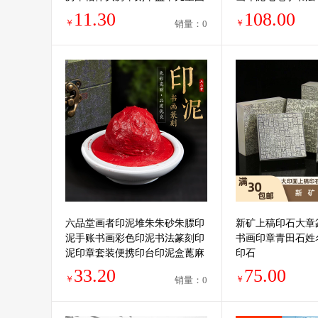
画书画落款刻字
章料藏书章礼品
11.30
108.00
￥
￥
销量：0
六品堂画者印泥堆朱朱砂朱膘印
新矿上稿印石大章
泥手账书画彩色印泥书法篆刻印
书画印章青田石姓
泥印章套装便携印台印泥盒蓖麻
印石
油文房四宝陶瓷盒
33.20
75.00
￥
￥
销量：0