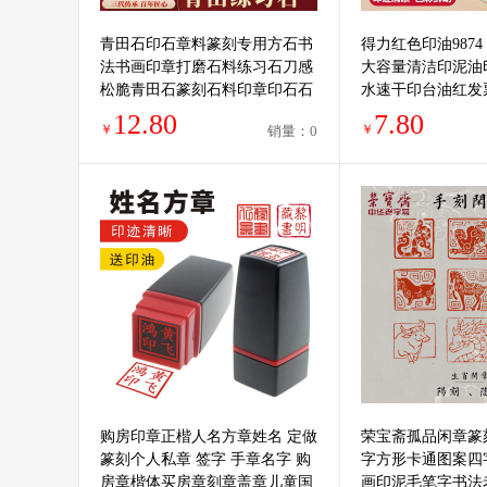
青田石印石章料篆刻专用方石书
得力红色印油987
法书画印章打磨石料练习石刀感
大容量清洁印泥油
松脆青田石篆刻石料印章印石石
水速干印台油红发
头练习章料教学
油补充液大瓶
12.80
7.80
￥
￥
销量：0
购房印章正楷人名方章姓名 定做
荣宝斋孤品闲章篆
篆刻个人私章 签字 手章名字 购
字方形卡通图案四
房章楷体买房章刻章盖章儿童国
画印泥毛笔字书法