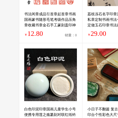
书法闲章成品引首章起首章书画
荔枝冻石名字印章
国画篆书随形毛笔考级作品压角
私章定制书画书法
章收藏书章金石手工篆刻盖印神
定做玉石印章书法
木石骑缝长条印章
闲章礼品印章
12.80
29.00
￥
￥
销量：0
白色印泥印章国画儿童学生小号
小日子不翻篇 复
便携专用莲之殇纂刻对联红纸钤
印台个性彩色大尺