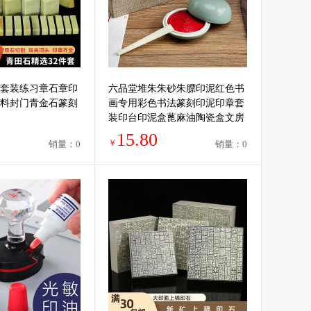
套装练习章石章印
六品堂堆朱朱砂朱膘印泥红色书
料封门青金石篆刻
画专用彩色书法篆刻印泥印章套
装印台印泥盒蓖麻油陶瓷盒文房
四宝金色印泥
15.80
￥
销量：0
销量：0