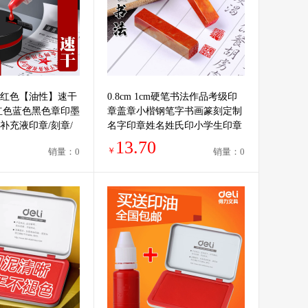
红色【油性】速干
0.8cm 1cm硬笔书法作品考级印
红色蓝色黑色章印墨
章盖章小楷钢笔字书画篆刻定制
补充液印章/刻章/
名字印章姓名姓氏印小学生印章
油
迷你方形小章印章
13.70
￥
销量：0
销量：0