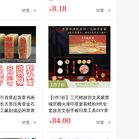
8.18
￥
销量：0
销量：0
引首章起首章书画
【1件7折】三尺鲤故宫文具紫禁
长方形压角章金石
城宫阙火漆印章套装蜡粒8件全
工篆刻成品闲章青
套故宫文创手账印章工具DIY章
头手柄38礼物
84.00
￥
销量：0
销量：0