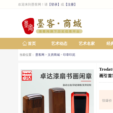
欢迎来到墨客网！请
【登录】
或
【注册】
首页
艺术动态
艺术名家
经
当前位置：
墨客网
>
文房商城
>
印章印泥
Tro
画引首
惊爆价