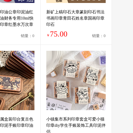
光敏印油公章印泥油红
新矿上稿印石大章篆刻印石书法
油财务专用10ml快
书画印章青田石姓名章国画印章
印章红墨水万次章
印石
印油
75.00
￥
销量：0
销量：0
属盒装印台复古色
小镇集市系列印章套盒可爱小猫
印泥手账印章印油
印章diy学生手账装饰工具印泥伴
侣