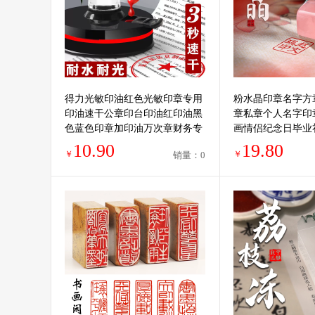
得力光敏印油红色光敏印章专用
粉水晶印章名字方
印油速干公章印台印油红印油黑
章私章个人名字印
色蓝色印章加印油万次章财务专
画情侣纪念日毕业
用非原子非回墨
礼物结婚伴手礼
10.90
19.80
￥
￥
销量：0