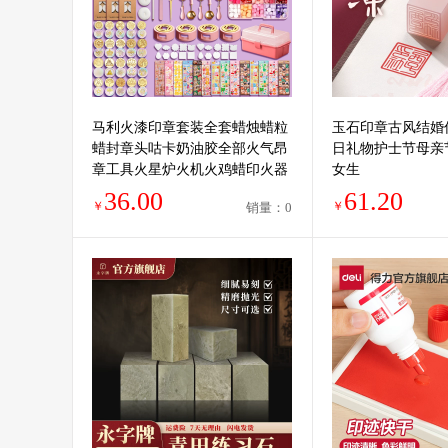
马利火漆印章套装全套蜡烛蜡粒
玉石印章古风结婚
蜡封章头咕卡奶油胶全部火气昂
日礼物护士节母亲节
章工具火星炉火机火鸡蜡印火器
女生
勺子女孩儿童便宜
36.00
61.20
￥
￥
销量：0