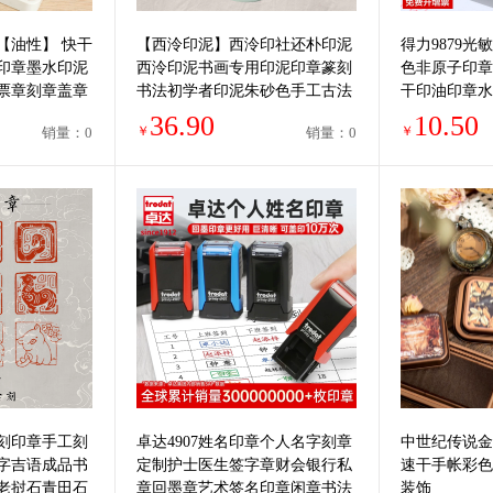
4【油性】 快干
【西泠印泥】西泠印社还朴印泥
得力9879
印章墨水印泥
西泠印泥书画专用印泥印章篆刻
色非原子印章
票章刻章盖章
书法初学者印泥朱砂色手工古法
干印油印章水
专业印尼印台
印油红色公章
36.90
10.50
￥
￥
销量：0
销量：0
刻印章手工刻
卓达4907姓名印章个人名字刻章
中世纪传说金
字吉语成品书
定制护士医生签字章财会银行私
速干手帐彩色
老挝石青田石
章回墨章艺术签名印章闲章书法
装饰