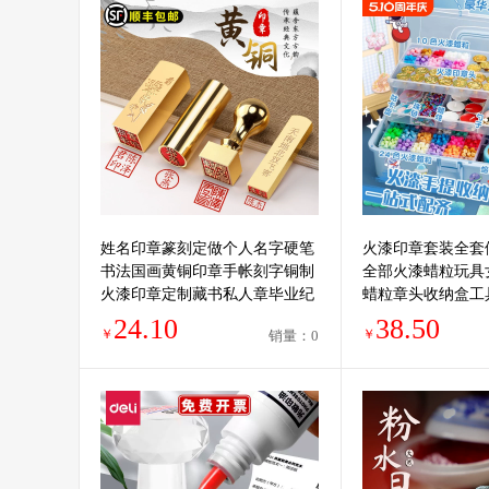
姓名印章篆刻定做个人名字硬笔
火漆印章套装全套
书法国画黄铜印章手帐刻字铜制
全部火漆蜡粒玩具
火漆印章定制藏书私人章毕业纪
蜡粒章头收纳盒工
念礼品定制
鸡勺子昂章
24.10
38.50
￥
￥
销量：0