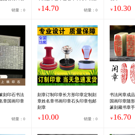
篆刻自动按压印章
14.70
10.30
￥
￥
销量：0
销量：0
篆刻印石书法
刻章订制印章长方形印章定制刻
书法闲章成品
名章国画印章
章姓名章书画印章石头印章包邮
国画印章随形
刻章
篆刻藏书章手
田石印章古风
10.00
16.70
￥
￥
销量：0
销量：0