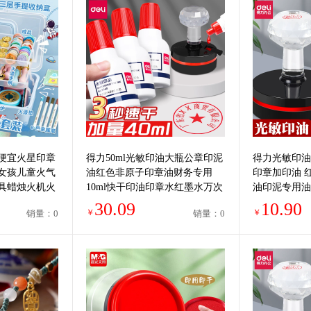
便宜火星印章
得力50ml光敏印油大瓶公章印泥
得力光敏印油
女孩儿童火气
油红色非原子印章油财务专用
印章加印油 
具蜡烛火机火
10ml快干印油印章水红墨水万次
油印泥专用油
章印油红色公章9879
印台使用公章c
30.09
10.90
￥
￥
销量：0
销量：0