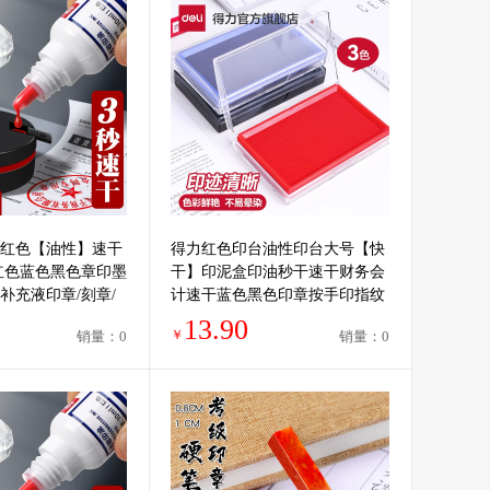
红色【油性】速干
得力红色印台油性印台大号【快
红色蓝色黑色章印墨
干】印泥盒印油秒干速干财务会
补充液印章/刻章/
计速干蓝色黑色印章按手印指纹
j
办公用品9864
13.90
￥
销量：0
销量：0