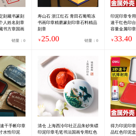
定刻藏书篆刻
寿山石 浙江红石 青田石葡萄冻
印泥印章专用
个人姓名刻章
书画印章精磨篆刻印章石料精品
速干红色印台
藏书方章国画
刻章
容量金属印章
手印小号便携
25.00
33.40
￥
￥
销量：0
销量：0
古速干手帐印章
清仓 上海西泠印社正品朱砂朱磦
得力印泥印章
寸水性印泥
印泥印章毛笔书法国画专用红色
品红色印泥盒