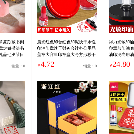
章篆刻藏书刻
晨光红色印台红色印泥快干水性
得力光敏印油
章定做书法书
印油印章速干财务会计办公用品
印章加印油 
礼品七夕节日
盖章大容量印章盒大号方形秒干
油印泥专用油
便携财务会计用品
印台使用公章
4.72
24.80
￥
￥
销量：0
销量：0