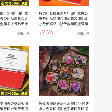
快干水性印油印章
得力印台红色大号印泥印章办公
办公用品盖章台大
财务用品红印台印油套装印泥盒
盒印尼大号秒干按
小号便携空白秒干款印泥盒送印
油印章按手印工具
7.75
￥
销量：0
销量：0
专用办公室财会用
铁盒古泥幽香油性油墨印台 经典
银行印台速干无痕
复古色系印泥彩色手账印章印泥