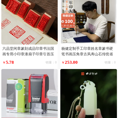
六品堂闲章篆刻成品印章书法国
杨健定制手工印章姓名章篆书硬
画专用小印章漆扇子印章引首压
笔书画压角章古风寿山石传统省
角趣章定制福落款手账中国古风
书协
5.78
253.00
￥
销量：0
￥
销量：0
绘画定制书画印章