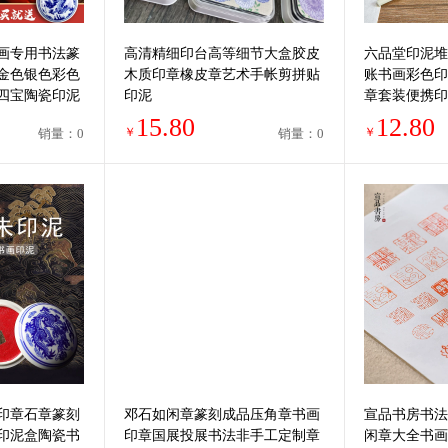
画专用书法篆
高清精细印台高等细节大盒胶皮
六品堂印泥堆
金色银色彩色
木质印章橡皮章艺术手帐剪拼贴
账书画彩色印
四宝陶瓷印泥
印泥
章套装便携印
房四宝陶瓷盒
15.80
12.80
￥
￥
销量：0
销量：0
印章石章篆刻
邓石如闲章篆刻成品压角章书画
宣品书房书法
印泥盒陶瓷书
印章国展投展书法非手工定制章
闲章大全书画