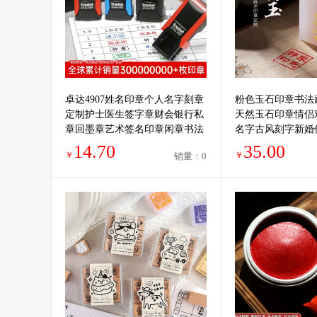
卓达4907姓名印章个人名字刻章
粉色玉石印章书法
定制护士医生签字章财会银行私
天然玉石印章情侣
章回墨章艺术签名印章闲章书法
名字古风刻字新婚
篆刻自动按压印章
夕节礼物送女生
14.70
35.00
￥
￥
销量：0