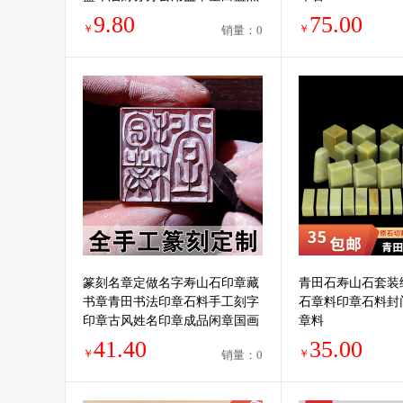
紫绿发票章专用
9.80
75.00
￥
￥
销量：0
篆刻名章定做名字寿山石印章藏
青田石寿山石套装
书章青田书法印章石料手工刻字
石章料印章石料封
印章古风姓名印章成品闲章国画
章料
书法考级印章定制
41.40
35.00
￥
￥
销量：0