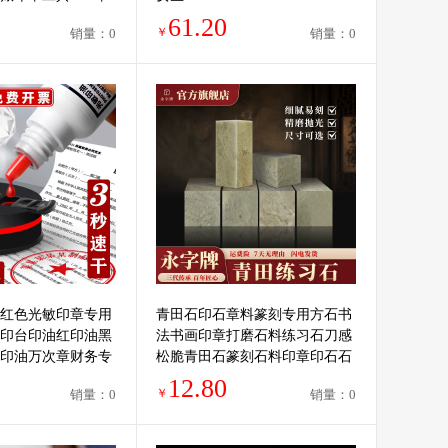
61.20
￥
销量：0
销量：0
红色光敏印章专用
青田石印石章料篆刻专用方石书
印台印油红印油黑
法书画印章打磨石料练习石刀感
印油万次章财务专
松脆青田石篆刻石料印章印石石
墨
头练习章料教学
12.80
￥
销量：0
销量：0