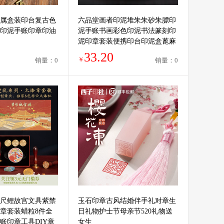
属盒装印台复古色
六品堂画者印泥堆朱朱砂朱膘印
印泥手账印章印油
泥手账书画彩色印泥书法篆刻印
泥印章套装便携印台印泥盒蓖麻
油文房四宝陶瓷盒
33.20
￥
销量：0
销量：0
三尺鲤故宫文具紫禁
玉石印章古风结婚伴手礼对章生
章套装蜡粒8件全
日礼物护士节母亲节520礼物送
账印章工具DIY章
女生