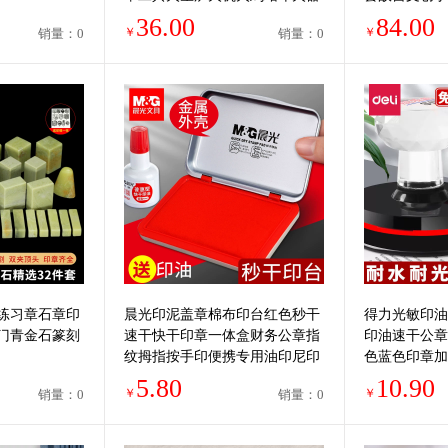
勺子女孩儿童便宜
头手柄38礼物
36.00
84.00
￥
￥
销量：0
销量：0
练习章石章印
晨光印泥盖章棉布印台红色秒干
得力光敏印油
门青金石篆刻
速干快干印章一体盒财务公章指
印油速干公章
纹拇指按手印便携专用油印尼印
色蓝色印章加
油印盒加印方形
用非原子非回
5.80
10.90
￥
￥
销量：0
销量：0