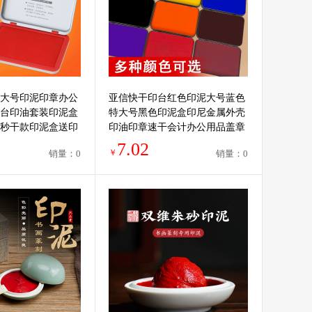
大号印泥印章办公
亚信快干印台红色印泥大号蓝色
台印油套装印泥盒
特大号黑色印泥盒印尼金属外壳
秒干款印泥盒送印
印油印章速干会计办公用品盖章
工具
儿童婴儿手脚印
7.02
￥
销量：0
销量：0