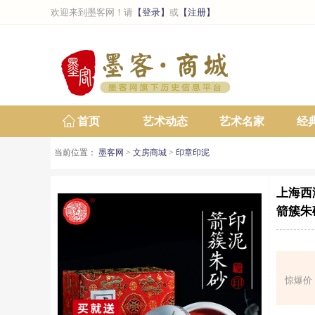
欢迎来到墨客网！请
【登录】
或
【注册】
首页
艺术动态
艺术名家
经
当前位置：
墨客网
>
文房商城
>
印章印泥
上海西
箭簇朱
惊爆价