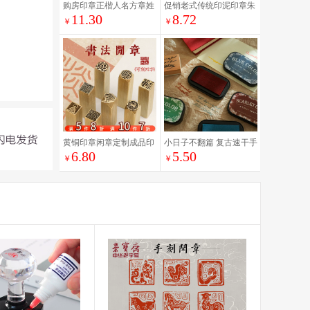
购房印章正楷人名方章姓
促销老式传统印泥印章朱
11.30
8.72
名 定做篆刻个人私章 签
肉泥巴状膏状大红色财务
￥
￥
字 手章名字 购房章楷体
铁盒装60克文具
买房章刻章盖章儿童国画
书画落款刻字
黄铜印章闲章定制成品印
小日子不翻篇 复古速干手
6.80
5.50
章定刻硬笔书法书画铜章
帐印章印台个性彩色大尺
￥
￥
学生福字小尺寸
寸水性印泥