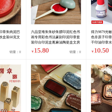
印章朱肉泥巴
六品堂堆朱朱砂朱膘印泥红色书
得力9879
铁盒装60克文
画专用彩色书法篆刻印泥印章套
色非原子印章
装印台印泥盒蓖麻油陶瓷盒文房
干印油印章水
四宝金色印泥
印油红色公章
15.80
10.50
￥
￥
销量：0
销量：0