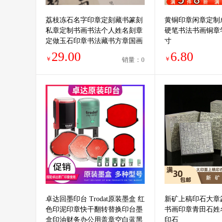
荔枝冻石名字印章定刻藏书篆刻
黄铜印章闲章定制
私章定制书画书法个人姓名刻章
硬笔书法书画铜章
定做玉石印章书法藏书方章国画
寸
闲章礼品印章
29.00
6.80
￥
￥
销量：0
卓达回墨印台 Trodat原装墨盒 红
新矿上稿印石大章
色印泥印章快干翻转替换印台墨
书画印章青田石姓
盒印油财务办公用盖章空白蓝黑
印石