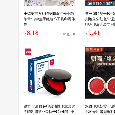
小镇集市系列印章套盒可爱小猫
曹一阁印泥朱砂书
印章diy学生手账装饰工具印泥伴
刻堆朱朱红色印泥
侣
印泥印章套装文房
盒蓖麻油
8.18
9.41
￥
￥
销量：0
得力印泥 红色印台油性印泥盒财
双维印泥朝霞印泥
务印泥印章办公快干印台印油按
书画专用印泥朱砂