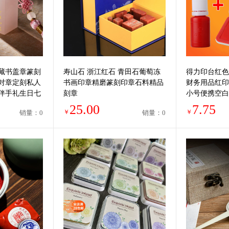
藏书盖章篆刻
寿山石 浙江红石 青田石葡萄冻
得力印台红色
对章定刻私人
书画印章精磨篆刻印章石料精品
财务用品红印
伴手礼生日七
刻章
小号便携空白
油印章按手印
25.00
7.75
￥
￥
销量：0
销量：0