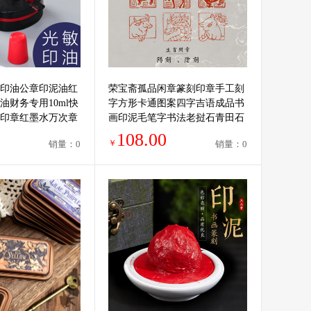
光敏印油公章印泥油红
荣宝斋孤品闲章篆刻印章手工刻
油财务专用10ml快
字方形卡通图案四字吉语成品书
印章红墨水万次章
画印泥毛笔字书法老挝石青田石
印油
章料藏书章礼品
108.00
￥
销量：0
销量：0