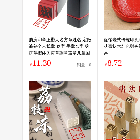
购房印章正楷人名方章姓名 定做
促销老式传统印泥
篆刻个人私章 签字 手章名字 购
状膏状大红色财务
房章楷体买房章刻章盖章儿童国
具
画书画落款刻字
11.30
8.72
￥
￥
销量：0