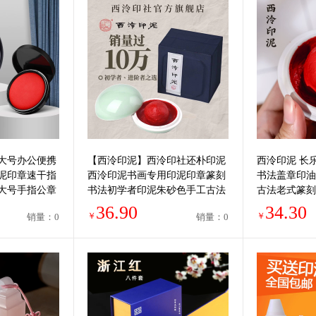
大号办公便携
【西泠印泥】西泠印社还朴印泥
西泠印泥 长
泥印章速干指
西泠印泥书画专用印泥印章篆刻
书法盖章印油
大号手指公章
书法初学者印泥朱砂色手工古法
古法老式篆刻
专业印尼印台
传统仿古礼物
36.90
34.30
￥
￥
销量：0
销量：0