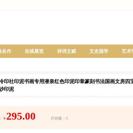
典名作
在线展览
诗词文赋
文史国学
艺术
泠印社印泥书画专用潜泉红色印泥印章篆刻书法国画文房四
砂印泥
295.00
：
月销量：0
￥