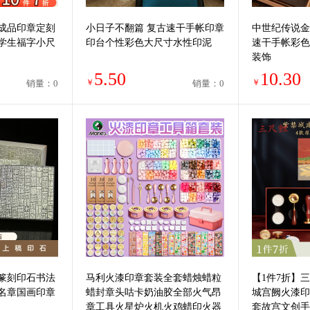
成品印章定刻
小日子不翻篇 复古速干手帐印章
中世纪传说金
学生福字小尺
印台个性彩色大尺寸水性印泥
速干手帐彩色
装饰
5.50
10.30
￥
￥
销量：0
销量：0
篆刻印石书法
马利火漆印章套装全套蜡烛蜡粒
【1件7折】
名章国画印章
蜡封章头咕卡奶油胶全部火气昂
城宫阙火漆印
章工具火星炉火机火鸡蜡印火器
套故宫文创手