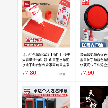
得力红色印油9874【油性】 快干
晨光印泥印台红色
大容量清洁印泥油印章墨水印泥
盖章按手印蓝色印
水速干印台油红发票章刻章盖章
纹硬泥快干印泥盒
油补充液大瓶
印油
7.80
7.90
￥
￥
销量：0