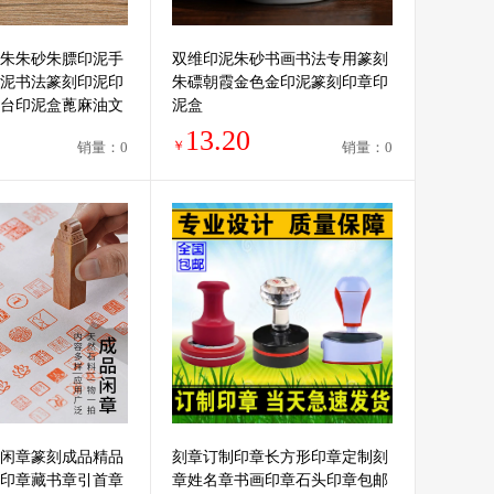
朱朱砂朱膘印泥手
双维印泥朱砂书画书法专用篆刻
泥书法篆刻印泥印
朱磦朝霞金色金印泥篆刻印章印
台印泥盒蓖麻油文
泥盒
13.20
￥
销量：0
销量：0
闲章篆刻成品精品
刻章订制印章长方形印章定制刻
印章藏书章引首章
章姓名章书画印章石头印章包邮