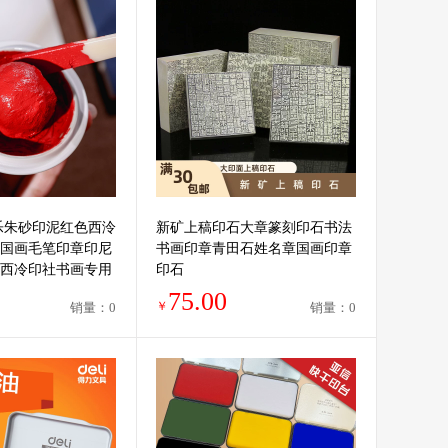
乐朱砂印泥红色西泠
新矿上稿印石大章篆刻印石书法
国画毛笔印章印尼
书画印章青田石姓名章国画印章
西冷印社书画专用
印石
75.00
￥
销量：0
销量：0