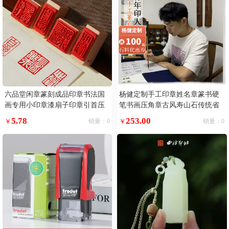
六品堂闲章篆刻成品印章书法国
杨健定制手工印章姓名章篆书硬
画专用小印章漆扇子印章引首压
笔书画压角章古风寿山石传统省
角趣章定制福落款手账中国古风
书协
5.78
253.00
￥
销量：0
￥
销量：0
绘画定制书画印章