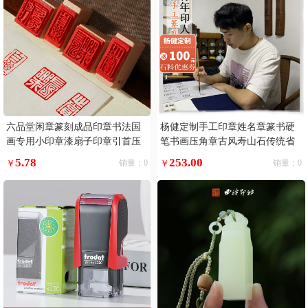
六品堂闲章篆刻成品印章书法国
杨健定制手工印章姓名章篆书硬
画专用小印章漆扇子印章引首压
笔书画压角章古风寿山石传统省
角趣章定制福落款手账中国古风
书协
5.78
253.00
￥
销量：0
￥
销量：0
绘画定制书画印章