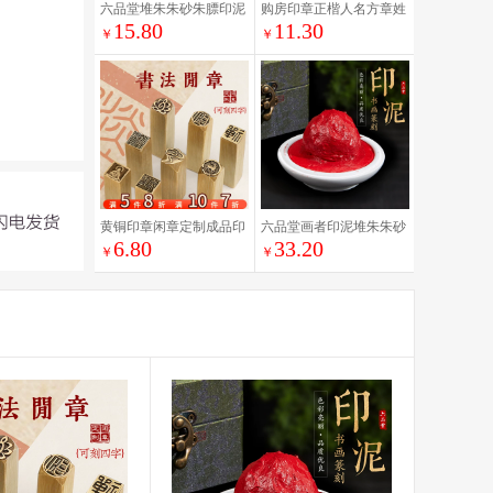
六品堂堆朱朱砂朱膘印泥
购房印章正楷人名方章姓
15.80
11.30
红色书画专用彩色书法篆
名 定做篆刻个人私章 签
￥
￥
刻印泥印章套装印台印泥
字 手章名字 购房章楷体
盒蓖麻油陶瓷盒文房四宝
买房章刻章盖章儿童国画
金色印泥
书画落款刻字
黄铜印章闲章定制成品印
六品堂画者印泥堆朱朱砂
6.80
33.20
章定刻硬笔书法书画铜章
朱膘印泥手账书画彩色印
￥
￥
学生福字小尺寸
泥书法篆刻印泥印章套装
便携印台印泥盒蓖麻油文
房四宝陶瓷盒