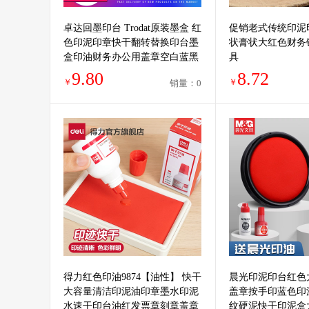
卓达回墨印台 Trodat原装墨盒 红
促销老式传统印泥
色印泥印章快干翻转替换印台墨
状膏状大红色财务
盒印油财务办公用盖章空白蓝黑
具
紫绿发票章专用
9.80
8.72
￥
￥
销量：0
得力红色印油9874【油性】 快干
晨光印泥印台红色
大容量清洁印泥油印章墨水印泥
盖章按手印蓝色印
水速干印台油红发票章刻章盖章
纹硬泥快干印泥盒