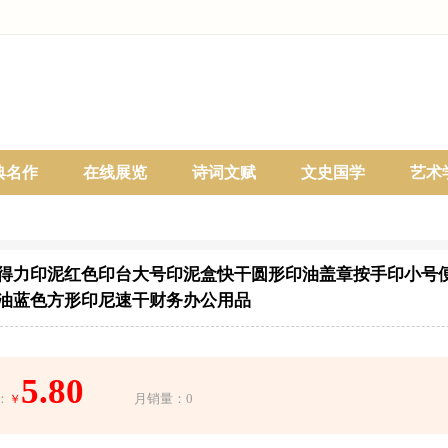
典名作
在线展览
诗词文赋
文史国学
艺术
得力印泥红色印台大号印泥盒快干圆形印油盖章按手印小号
油蓝色方形印尼速干财务办公用品
5.80
：
月销量：0
￥