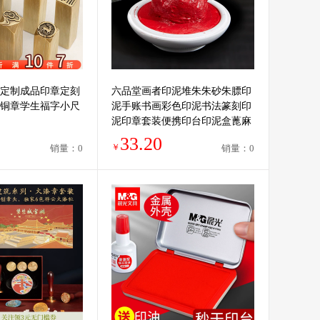
定制成品印章定刻
六品堂画者印泥堆朱朱砂朱膘印
铜章学生福字小尺
泥手账书画彩色印泥书法篆刻印
泥印章套装便携印台印泥盒蓖麻
油文房四宝陶瓷盒
33.20
￥
销量：0
销量：0