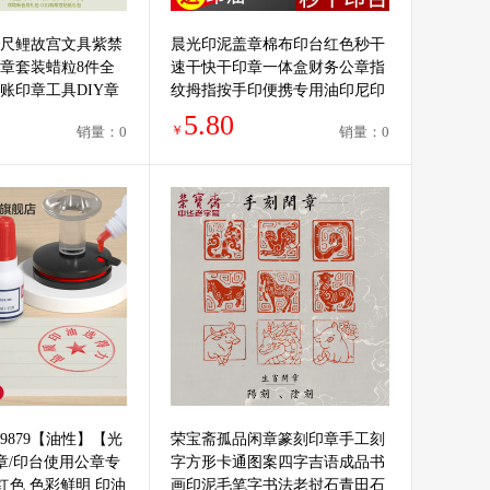
三尺鲤故宫文具紫禁
晨光印泥盖章棉布印台红色秒干
章套装蜡粒8件全
速干快干印章一体盒财务公章指
账印章工具DIY章
纹拇指按手印便携专用油印尼印
油印盒加印方形
5.80
￥
销量：0
销量：0
9879【油性】【光
荣宝斋孤品闲章篆刻印章手工刻
刻章/印台使用公章专
字方形卡通图案四字吉语成品书
 红色 色彩鲜明 印油
画印泥毛笔字书法老挝石青田石