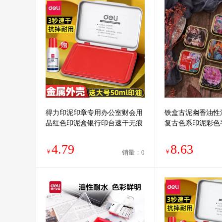
得力印泥印章专用办公室财会用
铁盒古泥幽香油性
品红色印泥盒银行印台速干无痕
复古色系印泥彩色
4.79
8.63
￥
￥
销量：0