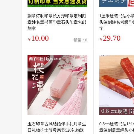
刻章订制印章长方形印章定制刻
1厘米硬笔书法小
章姓名章书画印章石头印章包邮
头篆刻姓名考级印
刻章
字
10.00
29.70
￥
￥
销量：0
玉石印章古风结婚伴手礼对章生
0.8cm硬笔书法1*
日礼物护士节母亲节520礼物送
章篆刻盖章蝇头小