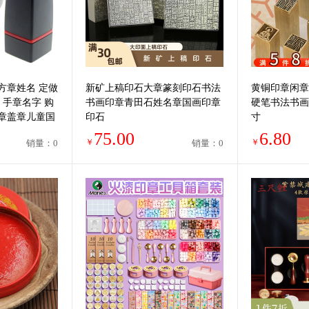
方章姓名 定做
新矿上稿印石大章篆刻印石书法
黄铜印章闲章
 手章名字 购
书画印章青田石姓名章国画印章
硬笔书法书画
章盖章儿童国
印石
寸
75.00
6.80
￥
￥
销量：0
销量：0