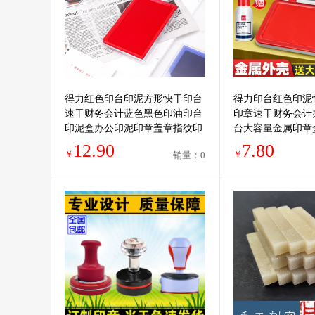
得力红色印台印泥方形快干印台
得力印台红色印泥
速干财务会计蓝色黑色印油印台
印章速干财务会计
印泥盒办公印泥印章盖章指纹印
台大容量金属印章
泥油性印台
干按手印小号便携
12.90
7.80
￥
￥
销量：0