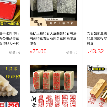
快干水性印油
新矿上稿印石大章篆刻印石书法
邓石如闲章篆
办公用品盖章
书画印章青田石姓名章国画印章
印章国展投展
盒印尼大号秒
印石
投展
75.00
43.32
￥
￥
销量：0
销量：0