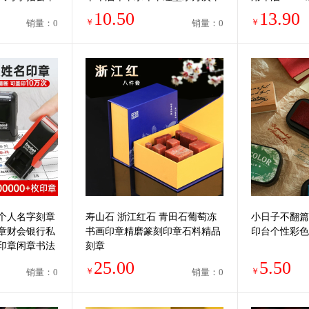
印油红色公章印油
光敏公章印油
10.50
13.90
￥
￥
销量：0
销量：0
章个人名字刻章
寿山石 浙江红石 青田石葡萄冻
小日子不翻篇
章财会银行私
书画印章精磨篆刻印章石料精品
印台个性彩色
印章闲章书法
刻章
25.00
5.50
￥
￥
销量：0
销量：0