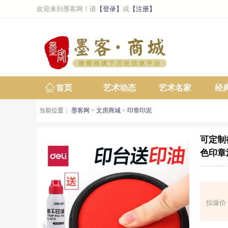
欢迎来到墨客网！请
【登录】
或
【注册】
首页
艺术动态
艺术名家
经
当前位置：
墨客网
>
文房商城
>
印章印泥
可定制
色印章
惊爆价