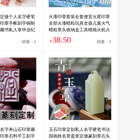
定做个人名字硬笔
火漆印章套装全套便宜火星印章
印章手帐刻字铜制
全部火漆蜡粒玩具女孩儿童火气
藏书私人章毕业纪
蜡粒章头收纳盒工具蜡烛火机火
鸡勺子昂章
38.50
￥
销量：0
销量：0
名字寿山石印章藏
玉石印章定刻私人名字硬笔书法
印章石料手工刻字
国画姓名章盖章定做篆刻章石头