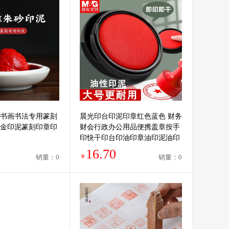
书画书法专用篆刻
晨光印台印泥印章红色蓝色 财务
金印泥篆刻印章印
财会行政办公用品便携盖章按手
印快干印台印油印章油印泥油印
泥盒
16.70
￥
销量：0
销量：0