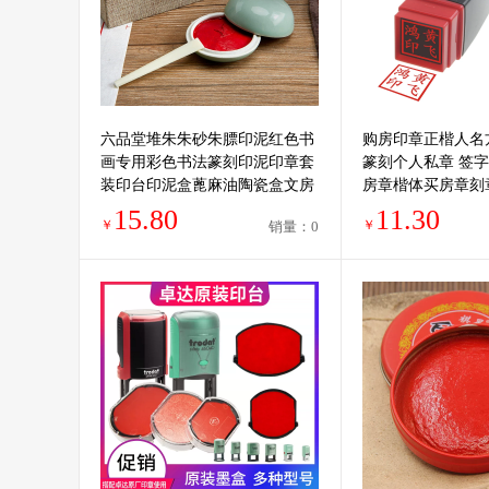
六品堂堆朱朱砂朱膘印泥红色书
购房印章正楷人名
画专用彩色书法篆刻印泥印章套
篆刻个人私章 签字
装印台印泥盒蓖麻油陶瓷盒文房
房章楷体买房章刻
四宝金色印泥
画书画落款刻字
15.80
11.30
￥
￥
销量：0