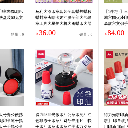
印章朱肉泥巴
马利火漆印章套装全套蜡烛蜡粒
【1件7折】
铁盒装60克文
蜡封章头咕卡奶油胶全部火气昂
城宫阙火漆印
章工具火星炉火机火鸡蜡印火器
套故宫文创手
勺子女孩儿童便宜
头手柄38礼物
36.00
84.00
￥
￥
销量：0
销量：0
大号办公便携
得力9879光敏印油公章印泥油红
得力光敏印油
泥印章速干指
色非原子印章油财务专用10ml快
敏】 印章/
大号手指公章
干印油印章水印章红墨水万次章
用印油 10ml