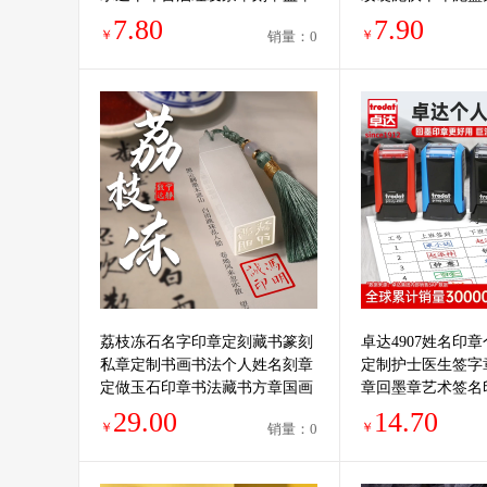
油补充液大瓶
印油
7.80
7.90
￥
￥
销量：0
荔枝冻石名字印章定刻藏书篆刻
卓达4907姓名印
私章定制书画书法个人姓名刻章
定制护士医生签字
定做玉石印章书法藏书方章国画
章回墨章艺术签名
闲章礼品印章
篆刻自动按压印章
29.00
14.70
￥
￥
销量：0