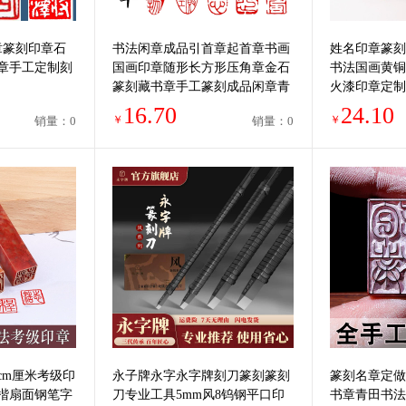
章篆刻印章石
书法闲章成品引首章起首章书画
姓名印章篆刻
章手工定制刻
国画印章随形长方形压角章金石
书法国画黄铜
篆刻藏书章手工篆刻成品闲章青
火漆印章定制
田石印章古风
念礼品定制
16.70
24.10
￥
￥
销量：0
销量：0
1cm厘米考级印
永子牌永字永字牌刻刀篆刻篆刻
篆刻名章定做
楷扇面钢笔字
刀专业工具5mm风8钨钢平口印
书章青田书法