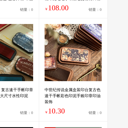
章料藏书章礼品
108.00
￥
销量：0
销量：0
 复古速干手帐印章
中世纪传说金属盒装印台复古色
大尺寸水性印泥
速干手帐彩色印泥手账印章印油
装饰
10.30
￥
销量：0
销量：0