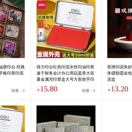
油墨印台 经典
得力印台红色印泥水性印油印章
双维印泥朱砂
手账印章印泥
速干财务会计办公用品盖章大容
朱磦朝霞金色
量金属壳印章盒大号方形按手印
泥盒
小号便携
15.80
13.20
￥
￥
销量：0
销量：0