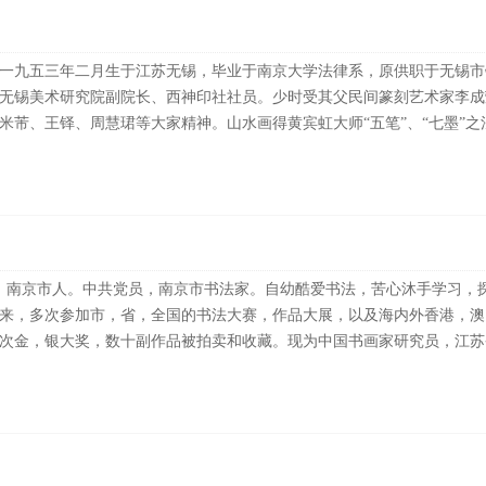
一九五三年二月生于江苏无锡，毕业于南京大学法律系，原供职于无锡市
无锡美术研究院副院长、西神印社社员。少时受其父民间篆刻艺术家李成
芾、王铎、周慧珺等大家精神。山水画得黄宾虹大师“五笔”、“七墨”之法，
出生，南京市人。中共党员，南京市书法家。自幼酷爱书法，苦心沐手学习，
来，多次参加市，省，全国的书法大赛，作品大展，以及海内外香港，澳
次金，银大奖，数十副作品被拍卖和收藏。现为中国书画家研究员，江苏省硬