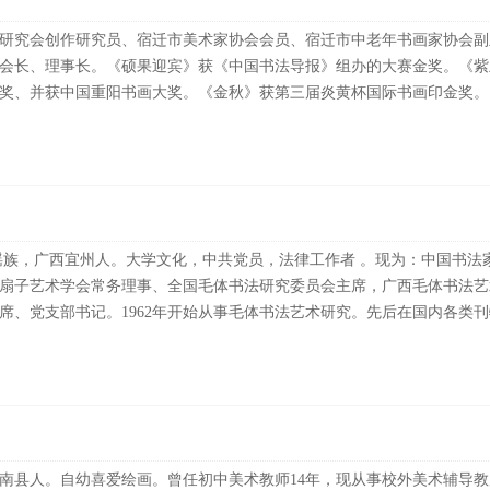
书画研究会创作研究员、宿迁市美术家协会会员、宿迁市中老年书画家协会
会长、理事长。《硕果迎宾》获《中国书法导报》组办的大赛金奖。《紫
奖、并获中国重阳书画大奖。《金秋》获第三届炎黄杯国际书画印金奖。《秋
瑶族，广西宜州人。大学文化，中共党员，法律工作者 。现为：中国书法
扇子艺术学会常务理事、全国毛体书法研究委员会主席，广西毛体书法艺
、党支部书记。1962年开始从事毛体书法艺术研究。先后在国内各类刊物.
南县人。自幼喜爱绘画。曾任初中美术教师14年，现从事校外美术辅导