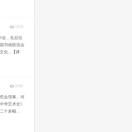
1979
毕业，先后任
国书画联谊会
...
【详
2091
究会理事、河
中华艺术史》
多幅...