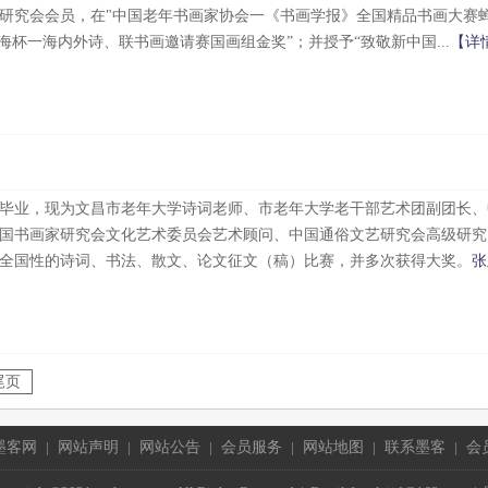
研究会会员，在"中国老年书画家协会一《书画学报》全国精品书画大赛
海杯一海内外诗、联书画邀请赛国画组金奖”；并授予“致敬新中国...
【详
毕业，现为文昌市老年大学诗词老师、市老年大学老干部艺术团副团长、
国书画家研究会文化艺术委员会艺术顾问、中国通俗文艺研究会高级研究
全国性的诗词、书法、散文、论文征文（稿）比赛，并多次获得大奖。
张
尾页
墨客网
|
网站声明
|
网站公告
|
会员服务
|
网站地图
|
联系墨客
|
会