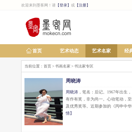
欢迎来到墨客网！请
【登录】
或
【注册】
首页
艺术动态
艺术名家
经
当前位置：
首页
>
书画名家
> 书法家专区
周晓涛
周晓涛
，笔名：后记。1967年出
有作有奖，非为尚一。心动笔动，至
及优秀奖等。近期参加的《丙申中华
情】