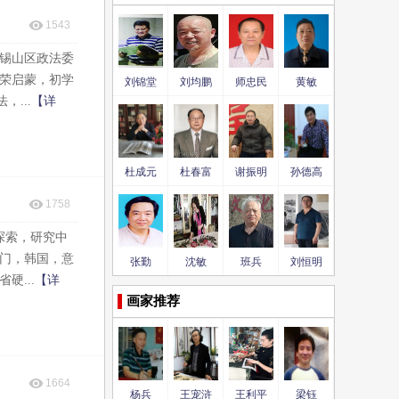
1543
锡山区政法委
荣启蒙，初学
刘锦堂
刘均鹏
师忠民
黄敏
...
【详
杜成元
杜春富
​谢振明
孙德高
1758
探索，研究中
门，韩国，意
张勤
沈敏
班兵
刘恒明
...
【详
画家推荐
1664
杨兵
王宠浒
王利平
梁钰