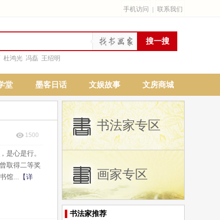
手机访问
|
联系我们
雨
杜鸿光
冯磊
王绍明
学堂
墨客日话
文娱故事
文房商城
书法家专区
1500
远，是心是行。
曾取得二等奖
画家专区
...
【详
书法家推荐