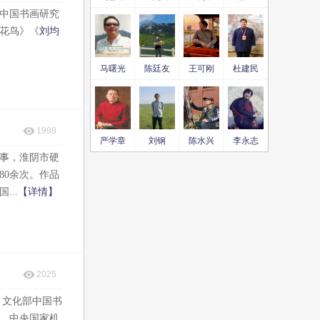
中国书画研究
花鸟》《
刘均
马曙光
陈廷友
王可刚
杜建民
1998
严学章
刘钢
陈水兴
李永志
事，淮阴市硬
80余次。作品
..
【详情】
2025
，文化部中国书
，中央国家机