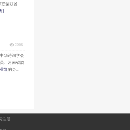
蝉联荣获首
情】
2068
中华诗词学会
员、河南省韵
业隆
的身...
员注册