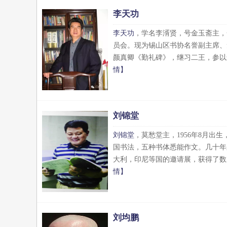
李天功
李天功
，学名李湑贤，号金玉斋主，
员会。现为锡山区书协名誉副主席、
颜真卿《勤礼碑》，继习二王，参以米
情】
刘锦堂
刘锦堂
，莫愁堂主，1956年8月
国书法，五种书体悉能作文。几十年
大利，印尼等国的邀请展，获得了数
情】
刘均鹏