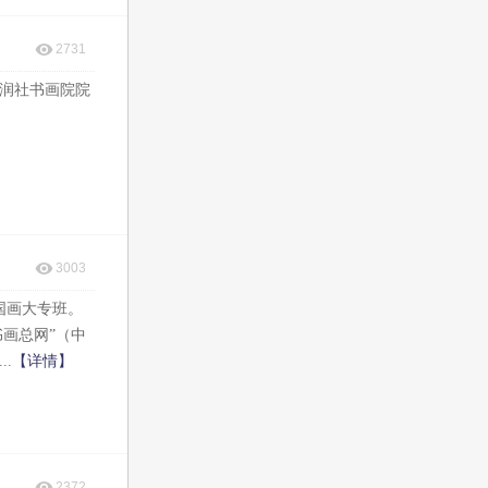
2731
润社书画院院
3003
国画大专班。
画总网”（中
.
【详情】
2372