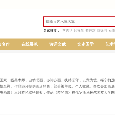
名家推荐：
李秀华
邱禄生
蔡纯杰
魏振同
石
典名作
在线展览
诗词文赋
文史国学
艺术
生，国家一级美术师，自幼书画，亦诗亦画。执持坚守，以意为境。摇宁拽
悟至禅。作品部分提供画店销售，部分被单位、个人收藏。多次参加画展
书画展》三月赛区取得银奖，作品《梦的园》被俄罗斯乌拉尔国立大学图书馆