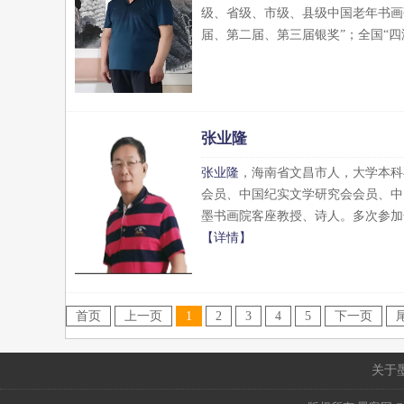
级、省级、市级、县级中国老年书画
届、第二届、第三届银奖”；全国“四
张业隆
张业隆
，海南省文昌市人，大学本科
会员、中国纪实文学研究会会员、中
墨书画院客座教授、诗人。多次参加
【详情】
首页
上一页
1
2
3
4
5
下一页
关于