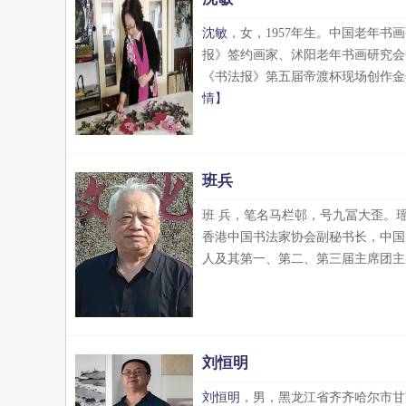
沈敏
，女，1957年生。中国老年
报》签约画家、沭阳老年书画研究会
《书法报》第五届帝渡杯现场创作金
情】
班兵
班 兵，笔名马栏邨，号九冨大歪。
香港中国书法家协会副秘书长，中国
人及其第一、第二、第三届主席团主席
刘恒明
刘恒明
，男，黑龙江省齐齐哈尔市甘