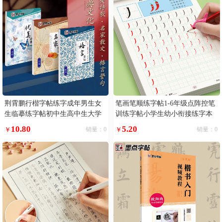
荆霄鹏行楷字帖练字成年男生女
笔画笔顺练字帖1-6年级点阵控笔
生临摹练字帖初中生高中生大学
训练字帖小学生幼小衔接练字本
生练字专用钢笔字速成硬笔书法
硬笔书法偏旁部首初学者入门套
10.80
5.20
￥
销量：0
￥
销量：0
字帖楷书行书练字帖墨点中考高
装专用儿童幼儿园每日一练一年
考练字本
级练习