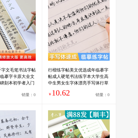
千字文毛笔书法字帖
行楷练字帖美文优选成年临摹字
临摹字卡原大全文
帖成人硬笔书法练字本大学生高
碑刻本初学者入门
中生男女生字体漂亮手写体行草
距离临摹字帖
临摹草书连笔字初学者入门速成
10.62
￥
销量：0
销量：0
写字钢笔