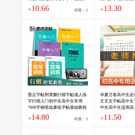
名帖十一种经典碑帖宋徽宗瘦金
好句优美句子积累
10.66
13.30
￥
￥
销量：0
体字帖
练字本
墨点字帖荆霄鹏行楷字帖成人练
华夏万卷高中生必
字行楷入门初中生高中生常用
文言文字帖高中生
7000字钢笔临摹练字帖基础教程
中生高中生适用高
成年男生女生控笔训练专用硬笔
书字帖衡水体同步
14.80
11.50
￥
￥
销量：0
书法练字本
高考必背