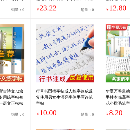
练习钢笔书法
成神器草书行草硬笔书法临摹钢
字帖古诗词男
23.22
12.80
￥
￥
销量：0
销量：0
笔练字帖
生字体
背古诗文72篇
行草书凹槽字帖成人练字速成反
华夏万卷道德
专用练字帖初
复使用男女生漂亮字体手写连笔
手抄本临摹字
一语文正楷楷
字贴
花小楷毛笔字
专项提升临摹
漂亮字体描红
10.00
8.20
￥
￥
销量：0
销量：0