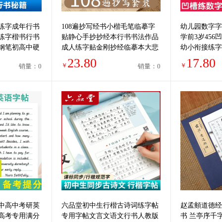
练字成年行书
108遍抄写经书小楷毛笔临摹字
幼儿园数字字
练字楷书行书
贴静心手抄抄经本行书书法作品
学前3岁45
钢笔初高中硬
成人练字贴金刚抄经临摹本大悲
幼小衔接练字
生临摹书法本
地藏经书抄写套装
字帖专用描红
23.80
17.80
￥
￥
销量：0
销量：0
学者入门
中高中考研英
六品堂初中生行楷古诗词练字帖
赵孟頫道德经
高考专用满分
专用字帖文言文语文行书人教版
书 兰亭序千