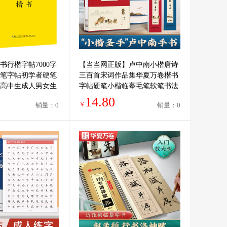
书行楷字帖7000字
【当当网正版】卢中南小楷唐诗
笔字帖初学者硬笔
三百首宋词作品集华夏万卷楷书
高中生成人男女生
字帖硬笔小楷临摹毛笔软笔书法
入门速成笔画笔顺
爱好者女生练字古诗词字帖成人
14.80
￥
销量：0
销量：0
练字书法