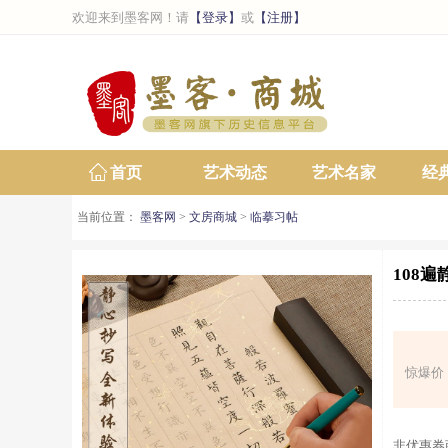
欢迎来到墨客网！请
【登录】
或
【注册】
首页
艺术动态
艺术名家
经
当前位置：
墨客网
>
文房商城
>
临摹习帖
108
惊爆价
非优惠券