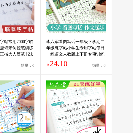
字帖常用7000字临
李六军看图写话一年级下学期二
唐诗宋词控笔训练
年级练字帖小学生专用字帖每日
正楷大人硬笔书法
一练语文人教版上下册专项训练
女生钢笔初中高中
作文范文大全儿童练习本硬笔书
24.10
￥
销量：0
销量：0
法