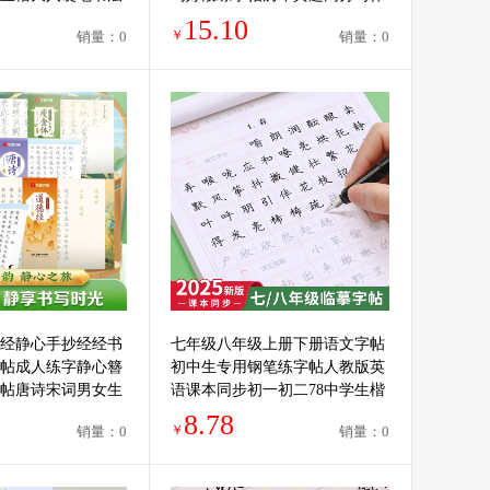
女生钢笔初中高中
七八九作文素材初一二三正楷书
15.10
￥
销量：0
销量：0
钢笔描红
经静心手抄经经书
七年级八年级上册下册语文字帖
帖成人练字静心簪
初中生专用钢笔练字帖人教版英
帖唐诗宋词男女生
语课本同步初一初二78中学生楷
作品书法练习纸
书写字帖正楷硬笔书法古诗词临
8.78
￥
销量：0
销量：0
摹练字本