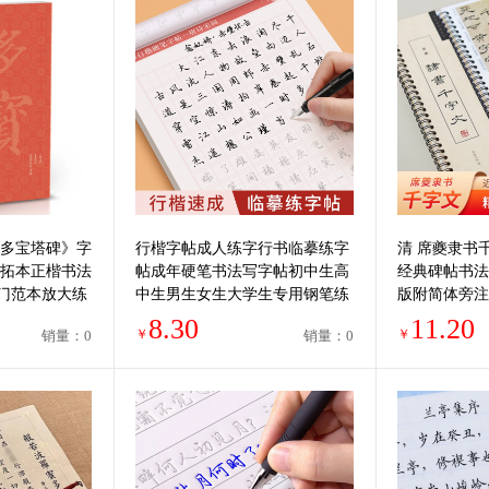
《多宝塔碑》字
行楷字帖成人练字行书临摹练字
清 席夔隶书
帖拓本正楷书法
帖成年硬笔书法写字帖初中生高
经典碑帖书法
门范本放大练
中生男生女生大学生专用钢笔练
版附简体旁注
书籍
习字帖连笔字初学者速成每日一
教原碑字卡近
8.30
11.20
￥
￥
销量：0
销量：0
练练字本