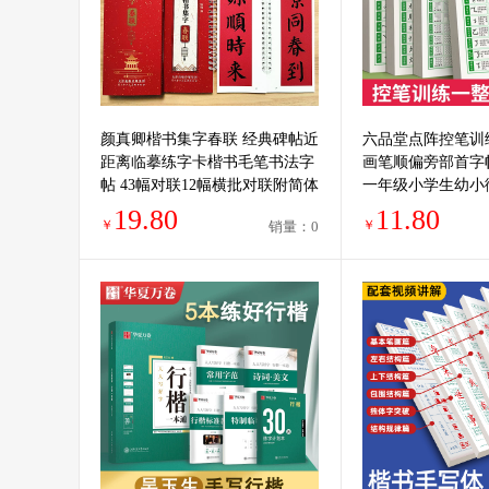
颜真卿楷书集字春联 经典碑帖近
六品堂点阵控笔训
距离临摹练字卡楷书毛笔书法字
画笔顺偏旁部首字
帖 43幅对联12幅横批对联附简体
一年级小学生幼小
旁注楷书毛笔字帖
练字本初学者入门
19.80
11.80
￥
￥
销量：0
练字字帖