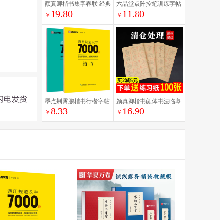
颜真卿楷书集字春联 经典
六品堂点阵控笔训练字帖
19.80
11.80
碑帖近距离临摹练字卡楷
楷书笔画笔顺偏旁部首字
￥
￥
书毛笔书法字帖 43幅对联
帖儿童幼儿园一年级小学
12幅横批对联附简体旁注
生幼小衔接硬笔书法练字
楷书毛笔字帖
本初学者入门套装钢笔专
用练字字帖
墨点荆霄鹏楷书行楷字帖
颜真卿楷书颜体书法临摹
8.33
16.90
7000字常用字正楷钢笔字
毛笔字帖描红毛边纸米字
￥
￥
帖初学者硬笔书法教程初
格宣纸书法专用纸多宝塔
中高中生成人男女生字体
碑初学者学生入门基础笔
漂亮行书入门速成笔画笔
画练习用纸
顺练字帖