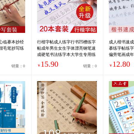
心临摹本抄经
行楷字帖成人练字行书凹槽练字
成人楷书速成
楷毛笔抄写练
帖成年男生女生字体漂亮钢笔速
摹练字帖练字
成硬笔书法练字本大学生专用练
偏旁笔画成年
习写字帖贴大气初学者楷书反复
字帖古诗词男
15.90
12.80
￥
￥
销量：0
销量：0
使用高中
生字体