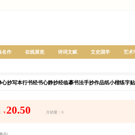
典名作
在线展览
诗词文赋
文史国学
艺术
遍静心抄写本行书经书心静抄经临摹书法手抄作品纸小楷练字贴
20.50
：
月销量：0
￥
商品!