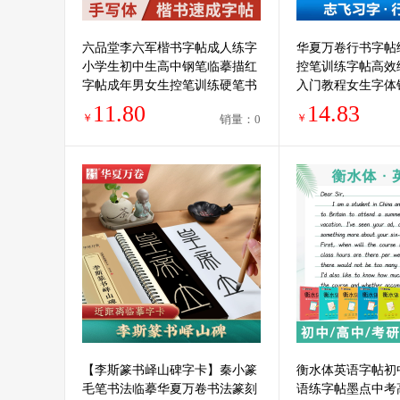
六品堂李六军楷书字帖成人练字
华夏万卷行书字帖
小学生初中生高中钢笔临摹描红
控笔训练字帖高效
字帖成年男女生控笔训练硬笔书
入门教程女生字体
法练字帖本专用入门练习写字帖
笔笔画成年男大学
11.80
14.83
￥
￥
销量：0
楷体正楷
志飞习字
【李斯篆书峄山碑字卡】秦小篆
衡水体英语字帖初
毛笔书法临摹华夏万卷书法篆刻
语练字帖墨点中考