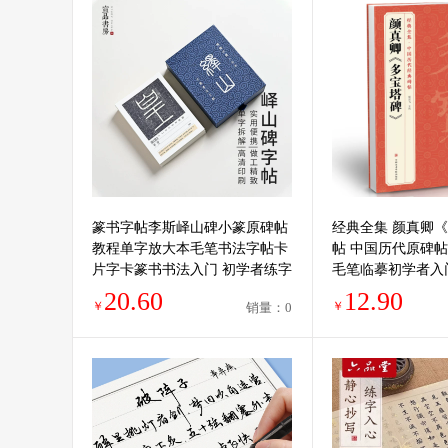
篆书字帖李斯峄山碑小篆原碑帖
经典全集 颜真卿
教程单字放大本毛笔书法字帖卡
帖 中国历代原碑
片字卡篆书书法入门 初学者练字
毛笔临摹初学者入
专用临摹练字帖
字版教程正版美术
20.60
12.90
￥
￥
销量：0