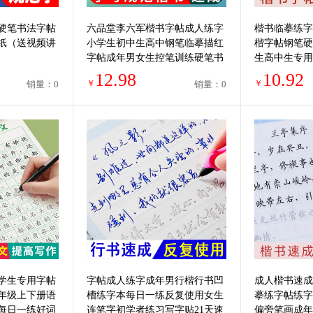
硬笔书法字帖
六品堂李六军楷书字帖成人练字
楷书临摹练字
纸（送视频讲
小学生初中生高中钢笔临摹描红
楷字帖钢笔硬
字帖成年男女生控笔训练硬笔书
生高中生专用
法练字帖本专用入门练习写字帖
亮入门套装贴
12.98
10.92
￥
￥
销量：0
销量：0
楷体正楷
笔画描红
学生专用字帖
字帖成人练字成年男行楷行书凹
成人楷书速成
年级上下册语
槽练字本每日一练反复使用女生
摹练字帖练字
每日一练好词
连笔字初学者练习写字贴21天速
偏旁笔画成年