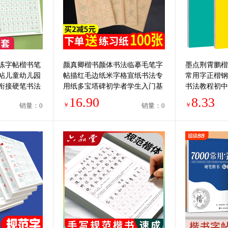
练字帖楷书笔
颜真卿楷书颜体书法临摹毛笔字
墨点荆霄鹏楷
帖儿童幼儿园
帖描红毛边纸米字格宣纸书法专
常用字正楷钢
衔接硬笔书法
用纸多宝塔碑初学者学生入门基
书法教程初中
套装钢笔专用
础笔画练习用纸
字体漂亮行书
16.90
8.33
￥
￥
销量：0
销量：0
练字帖