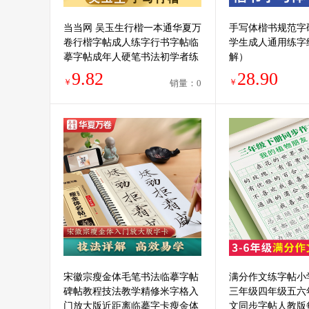
当当网 吴玉生行楷一本通华夏万
手写体楷书规范字
卷行楷字帖成人练字行书字帖临
学生成人通用练字
摹字帖成年人硬笔书法初学者练
解）
字本高初中生入门钢笔女生字体
9.82
28.90
￥
￥
销量：0
连笔字
宋徽宗瘦金体毛笔书法临摹字帖
满分作文练字帖小
碑帖教程技法教学精修米字格入
三年级四年级五六
门放大版近距离临摹字卡瘦金体
文同步字帖人教版