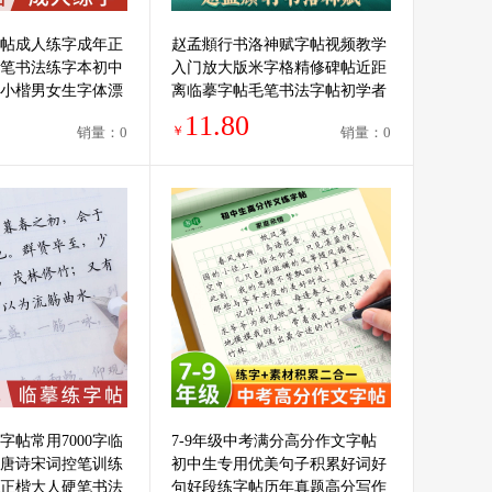
帖成人练字成年正
赵孟頫行书洛神赋字帖视频教学
笔书法练字本初中
入门放大版米字格精修碑帖近距
小楷男女生字体漂
离临摹字帖毛笔书法字帖初学者
练习控笔训练速成
入门洛神赋临摹字卡临帖赵孟俯
11.80
￥
销量：0
销量：0
行书字帖
字帖常用7000字临
7-9年级中考满分高分作文字帖
唐诗宋词控笔训练
初中生专用优美句子积累好词好
正楷大人硬笔书法
句好段练字帖历年真题高分写作