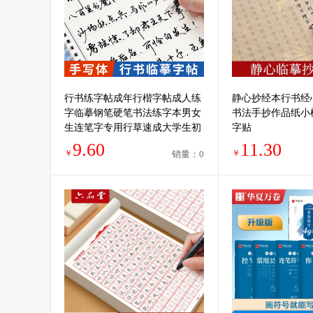
行书练字帖成年行楷字帖成人练
静心抄经本行书经
字临摹钢笔硬笔书法练字本男女
书法手抄作品纸小
生连笔字专用行草速成大学生初
字贴
中生高中大人常用3000字草书控
9.60
11.30
￥
￥
销量：0
笔训练