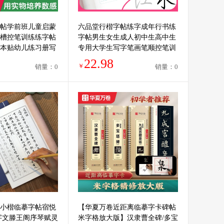
帖学前班儿童启蒙
六品堂行楷字帖练字成年行书练
6凹槽控笔训练练字帖
字帖男生女生成人初中生高中生
本贴幼儿练习册写
专用大学生写字笔画笔顺控笔训
本绘画中班大班初
练描红硬笔钢笔练字神器临摹练
22.98
￥
销量：0
销量：0
习字帖
小楷临摹字帖宿悦
【华夏万卷近距离临摹字卡碑帖
字文滕王阁序琴赋灵
米字格放大版】汉隶曹全碑/多宝