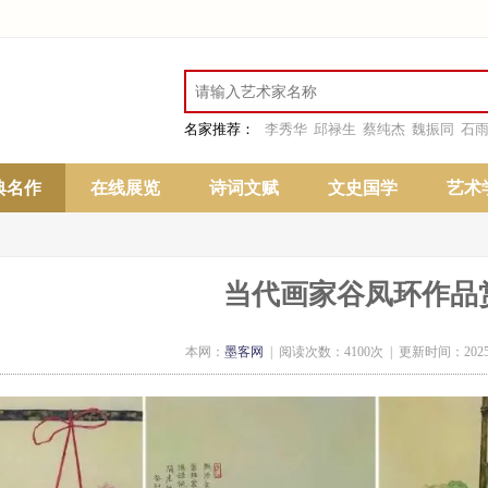
名家推荐：
李秀华
邱禄生
蔡纯杰
魏振同
石
典名作
在线展览
诗词文赋
文史国学
艺术
当代画家谷凤环作品
本网：
墨客网
| 阅读次数：4100次 | 更新时间：2025-02-