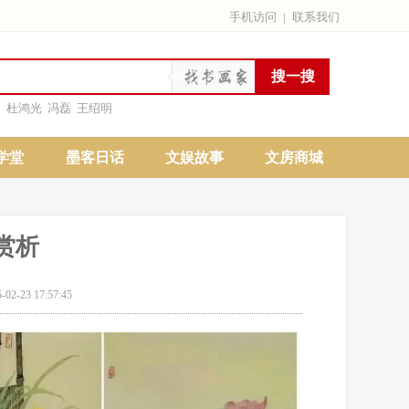
手机访问
|
联系我们
雨
杜鸿光
冯磊
王绍明
学堂
墨客日话
文娱故事
文房商城
赏析
23 17:57:45